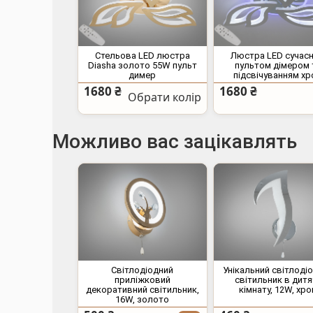
Стельова LED люстра
Люстра LED сучасн
Diasha золото 55W пульт
пультом дімером 
димер
підсвічуванням х
1680 ₴
1680 ₴
Обрати колір
Можливо вас зацікавлять
Світлодіодний
Унікальний світлоді
приліжковий
світильник в дитя
декоративний світильник,
кімнату, 12W, хр
16W, золото