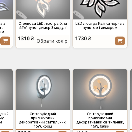
а з
Стельова LED люстра біла
LED люстра Квітка чорна з
та
55W пульт димер 3 модулі
пультом і димером
ром
1310 ₴
1730 ₴
Обрати колір
одний
Світлодіодний
Світлодіодний
чу
приліжковий
приліжковий
ом
декоративний світильник,
декоративний світильник,
16W, хром
16W, білий