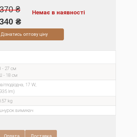
370 ₴
Немає в наявності
340 ₴
натись оптову ціну
В - 27 см
Ш - 18 см
світлодіодна, 17 W,
(935 lm)
0.57 kg
шнурок вимикач
Оплата
Доставка