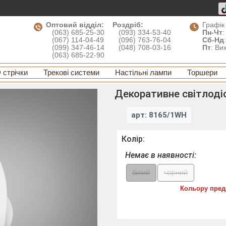
Оптовий відділ:
Роздріб:
Графік
(063) 685-25-30
(093) 334-53-40
Пн-Чт
:
(067) 114-04-49
(096) 763-76-04
Сб-Нд
(099) 347-46-14
(048) 708-03-16
Пт
: Ви
(063) 685-22-90
 стрічки
Трекові системи
Настільні лампи
Торшери
Декоративне світлодіо
арт: 8165/1WH
Колір:
Немає в наявності:
білий
чорний
Кольору пред