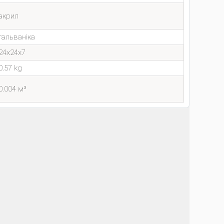
акрил
гальваніка
24x24x7
0.57 kg
0.004 м³