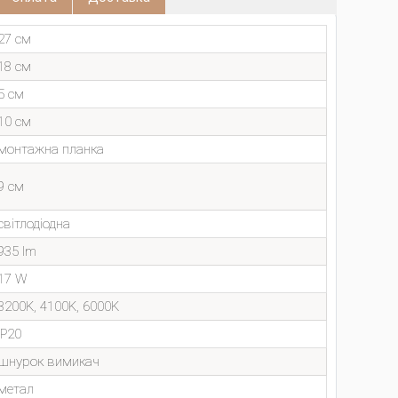
27 см
18 см
5 см
10 см
монтажна планка
9 см
світлодіодна
935 lm
17 W
3200K, 4100K, 6000K
IP20
шнурок вимикач
метал