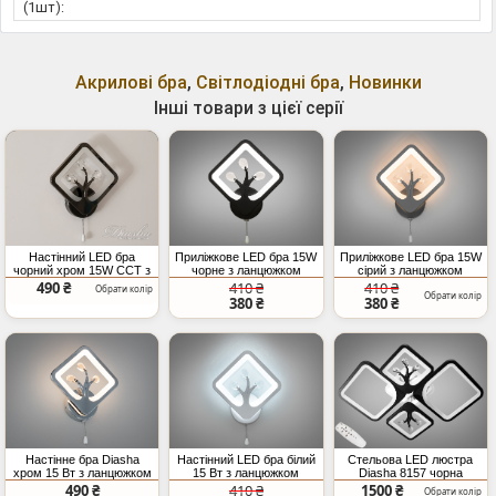
(1шт):
Акрилові бра
,
Світлодіодні бра
,
Новинки
Інші товари з цієї серії
Настінний LED бра
Приліжкове LED бра 15W
Приліжкове LED бра 15W
чорний хром 15W CCT з
чорне з ланцюжком
сірий з ланцюжком
ланцюжком
490 ₴
410 ₴
410 ₴
Обрати колір
Обрати колір
380 ₴
380 ₴
Настінне бра Diasha
Настінний LED бра білий
Стельова LED люстра
хром 15 Вт з ланцюжком
15 Вт з ланцюжком
Diasha 8157 чорна
димер 83W
490 ₴
410 ₴
1500 ₴
Обрати колір