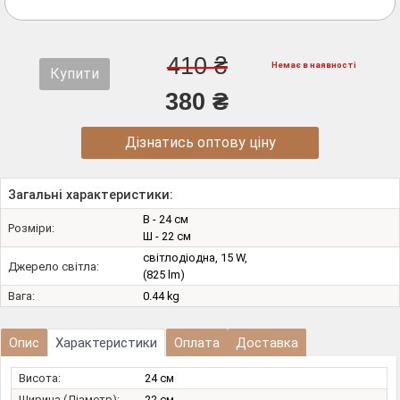
410 ₴
Немає в наявності
Купити
380 ₴
Дізнатись оптову ціну
Загальні характеристики:
В - 24 см
Розміри:
Ш - 22 см
світлодіодна, 15 W,
Джерело світла:
(825 lm)
Вага:
0.44 kg
Опис
Характеристики
Оплата
Доставка
Висота:
24 см
Ширина (Діаметр):
22 см