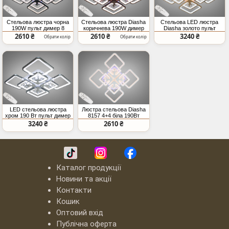
Стельова люстра чорна
Стельова люстра Diasha
Стельова LED люстра
190W пульт димер 8
коричнева 190W димер
Diasha золото пульт
модулів
пульт
димер
2610 ₴
2610 ₴
3240 ₴
Обрати колір
Обрати колір
LED стельова люстра
Люстра стельова Diasha
хром 190 Вт пульт димер
8157 4+4 біла 190Вт
димер
3240 ₴
2610 ₴
Каталог продукції
Новини та акції
Контакти
Кошик
Оптовий вхід
Публічна оферта