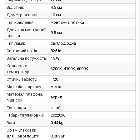
Від стіни:
4.5 см
Діаметр основи:
10 см
Тип кріплення:
монтажна планка
Довжина монтажної
9.5 см
планки:
Тип ламп:
світлодіодна
Світловий потік:
825 lm
Загальна потужність:
15 W
Кольорова
3200K, 4100K, 6000K
температура:
Ступінь захисту:
IP20
Матеріал каркасу:
метал
Матеріал плафона,
акрил
підвісок:
Тип покриття:
фарба
Габарити упаковки:
20x20x6
Вага:
0.44 kg
Об'єм упаковки
для Нової пошти
0.003 м³