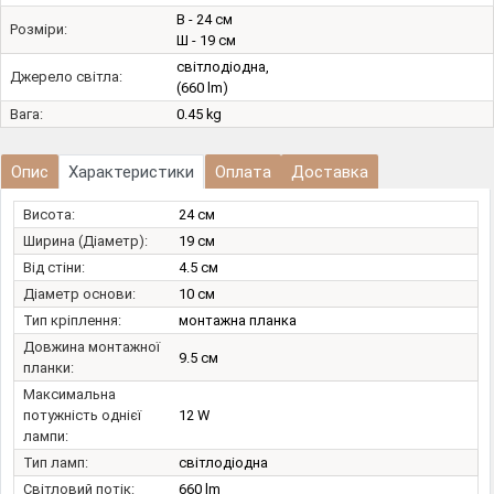
В - 24 см
Розміри:
Ш - 19 см
світлодіодна,
Джерело світла:
(660 lm)
Вага:
0.45 kg
Опис
Характеристики
Оплата
Доставка
Висота:
24 см
Ширина (Діаметр):
19 см
Від стіни:
4.5 см
Діаметр основи:
10 см
Тип кріплення:
монтажна планка
Довжина монтажної
9.5 см
планки:
Максимальна
потужність однієї
12 W
лампи:
Тип ламп:
світлодіодна
Світловий потік:
660 lm