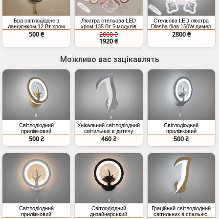
Бра світлодіодне з
Люстра стельова LED
Стельова LED люстра
ланцюжком 12 Вт хром
хром 135 Вт 5 модулів
Diasha біла 150W димер
пульт
500 ₴
2080 ₴
2800 ₴
1920 ₴
Можливо вас зацікавлять
Світлодіодний
Унікальний світлодіодний
Світлодіодний
приліжковий
світильник в дитячу
приліжковий
декоративний
кімнату, 12W, хром
декоративний
500 ₴
460 ₴
500 ₴
світильник, 16W, золото
світильник, 16W, хром
Світлодіодний
Світлодіодний
Граційний світлодіодний
приліжковий
дизайнерський
світильник в спальню,