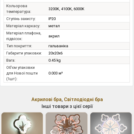
Кольорова
3200K, 4100K, 6000K
температура:
Ступінь захисту:
IP20
Матеріал каркасу:
метал
Матеріал плафона,
акрил
підвісок:
Тип покриття:
гальваніка
Габарити упаковки:
20x20x6
Вага:
0.45 kg
Об'єм упаковки
для Нової пошти
0.003 м³
(1шт):
Акрилові бра
,
Світлодіодні бра
Інші товари з цієї серії