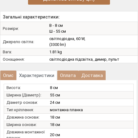
Загальні характеристики:
В - 8 см
Розміри:
Ш - 55 см
світлодіодна, 60 W,
Джерело світла:
(3300 lm)
Вага:
1.81 kg
Оснащення:
світлодіодна підсвітка, димер, пульт
Опис
Характеристики
Оплата
Доставка
Висота:
8 см
Ширина (Діаметр):
55 см
Діаметр основи:
24 см
Тип кріплення:
монтажна планка
Довжина основи:
18 см
Ширина основи:
18 см
Довжина монтажної
20 см
планки: