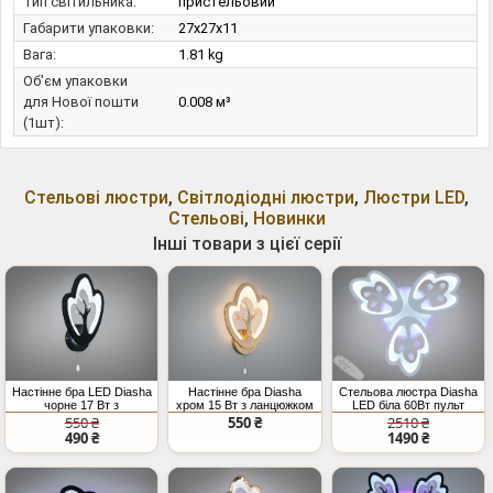
Тип світильника:
пристельовий
Габарити упаковки:
27x27x11
Вага:
1.81 kg
Об'єм упаковки
для Нової пошти
0.008 м³
(1шт):
Стельові люстри
,
Світлодіодні люстри
,
Люстри LED
,
Стельові
,
Новинки
Інші товари з цієї серії
Настінне бра LED Diasha
Настінне бра Diasha
Стельова люстра Diasha
чорне 17 Вт з
хром 15 Вт з ланцюжком
LED біла 60Вт пульт
ланцюжком
димер
550 ₴
550 ₴
2510 ₴
490 ₴
1490 ₴