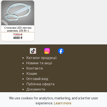
Стельова LED люстра
шампань 105 Вт з
пультом
7350 ₴
4680 ₴
Каталог продукції
Новини та акції
Контакти
Кошик
Оптовий вхід
Публічна оферта
Документи
LED люстри "Квадрати"
We use cookies for analytics, marketing, and a better user
Серія "8060"
experience.
Learn more
Серія "8022"