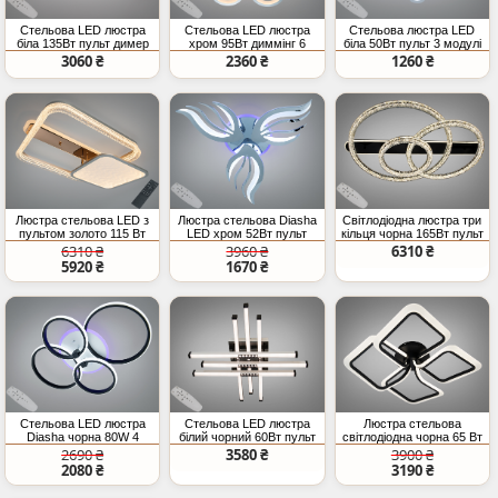
Стельова LED люстра
Стельова LED люстра
Стельова люстра LED
біла 135Вт пульт димер
хром 95Вт диммінг 6
біла 50Вт пульт 3 модулі
кілець
3060 ₴
2360 ₴
1260 ₴
Люстра стельова LED з
Люстра стельова Diasha
Світлодіодна люстра три
пультом золото 115 Вт
LED хром 52Вт пульт
кільця чорна 165Вт пульт
20 м²
6310 ₴
3960 ₴
6310 ₴
5920 ₴
1670 ₴
Стельова LED люстра
Стельова LED люстра
Люстра стельова
Diasha чорна 80W 4
білий чорний 60Вт пульт
світлодіодна чорна 65 Вт
кільця
димер
2690 ₴
3580 ₴
3900 ₴
2080 ₴
3190 ₴