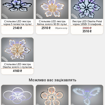
Стельова LED люстра
Стельова LED люстра
Люстра LED Diasha Petal
чорна 5 пелюсток пульт
Квітка золото 90 Вт пульт
чорна 185Вт 9 плафонів
димер
2140 ₴
2510 ₴
3900 ₴
Обрати колір
3510 ₴
Стельова LED люстра
Diasha золото з пультом
185Вт
4160 ₴
Можливо вас зацікавлять