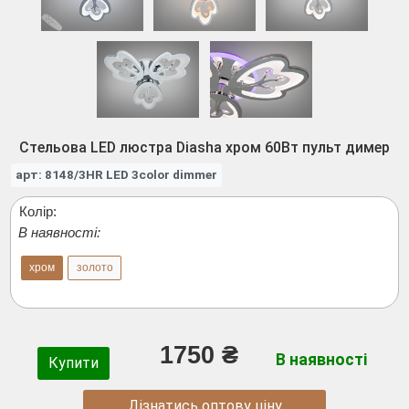
Стельова LED люстра Diasha хром 60Вт пульт димер
арт: 8148/3HR LED 3color dimmer
Колір:
В наявності:
хром
золото
1750 ₴
В наявності
Купити
Дізнатись оптову ціну