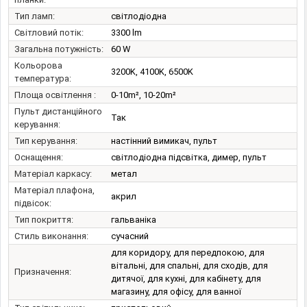
Тип ламп:
світлодіодна
Світловий потік:
3300 lm
Загальна потужність:
60 W
Кольорова
3200K, 4100K, 6500K
температура:
Площа освітлення :
0-10m², 10-20m²
Пульт дистанційного
Так
керування:
Тип керування:
настінний вимикач, пульт
Оснащення:
світлодіодна підсвітка, димер, пульт
Матеріал каркасу:
метал
Матеріал плафона,
акрил
підвісок:
Тип покриття:
гальваніка
Стиль виконання:
сучасний
для коридору, для передпокою, для
вітальні, для спальні, для сходів, для
Призначення:
дитячої, для кухні, для кабінету, для
магазину, для офісу, для ванної