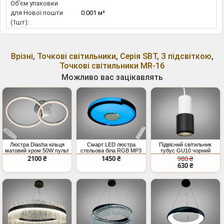
Об'єм упаковки
для Нової пошти
0.001 м³
(1шт):
Врізні
,
Точкові світильники
,
Серія SBT
,
З підсвіткою
,
Точкові світильники MR-16
Можливо вас зацікавлять
Люстра Diasha кільця
Смарт LED люстра
Підвісний світильник
матовий хром 50W пульт
стельова біла RGB MP3
тубус GU10 чорний
70 Вт
білий
2100 ₴
1450 ₴
980 ₴
630 ₴