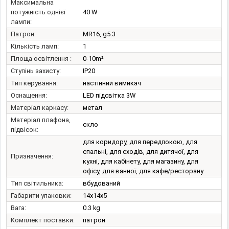
Максимальна
потужність однієї
40 W
лампи:
Патрон:
MR16, g5.3
Кількість ламп:
1
Площа освітлення :
0-10m²
Ступінь захисту:
IP20
Тип керування:
настінний вимикач
Оснащення:
LED підсвітка 3W
Матеріал каркасу:
метал
Матеріал плафона,
скло
підвісок:
для коридору, для передпокою, для
спальні, для сходів, для дитячої, для
Призначення:
кухні, для кабінету, для магазину, для
офісу, для ванної, для кафе/ресторану
Тип світильника:
вбудований
Габарити упаковки:
14x14x5
Вага:
0.3 kg
Комплект поставки:
патрон