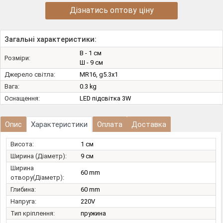
Дізнатись оптову ціну
Загальні характеристики:
В - 1 см
Розміри:
Ш - 9 см
Джерело світла:
MR16, g5.3х1
Вага:
0.3 kg
Оснащення:
LED підсвітка 3W
Опис
Характеристики
Оплата
Доставка
Висота:
1 см
Ширина (Діаметр):
9 см
Ширина
60 mm
отвору(Діаметр):
Глибина:
60 mm
Напруга:
220V
Тип кріплення:
пружина