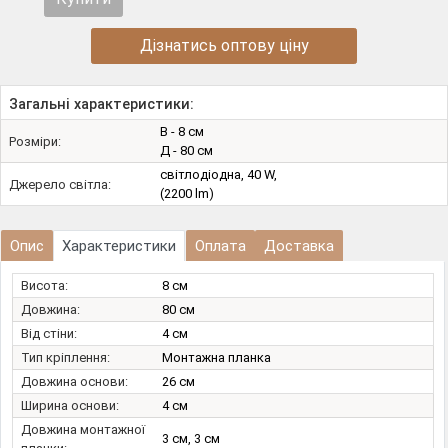
Дізнатись оптову ціну
Загальні характеристики:
В - 8 см
Розміри:
Д - 80 см
світлодіодна, 40 W,
Джерело світла:
(2200 lm)
Опис
Характеристики
Оплата
Доставка
Висота:
8 см
Довжина:
80 см
Від стіни:
4 см
Тип кріплення:
Монтажна планка
Довжина основи:
26 см
Ширина основи:
4 см
Довжина монтажної
3 см, 3 см