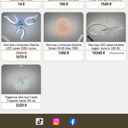
прозорий IDC
холодна
пульт
14 ₴
100 ₴
1540 ₴
Люстра стельова Diasha
Люстра стельова Diasha
Люстра LED кришталева
LED хром 52Вт пульт
Smart RGB біла 70Вт
підвіс золото 180 Вт
пульт
пульт
3960 ₴
1300 ₴
10340 ₴
Обрати колір
1670 ₴
Підвісна люстра Серія
Гліцинія хром 38 см
E14x4
3320 ₴