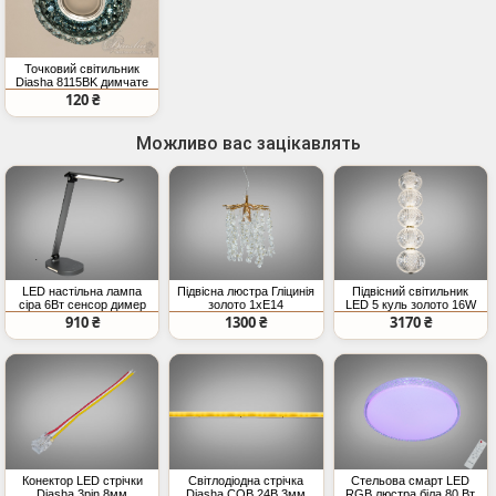
Точковий світильник
Diasha 8115BK димчате
скло з LED підсвіткою
120 ₴
Можливо вас зацікавлять
LED настільна лампа
Підвісна люстра Гліцинія
Підвісний світильник
сіра 6Вт сенсор димер
золото 1xE14
LED 5 куль золото 16W
регульована
CCT
910 ₴
1300 ₴
3170 ₴
Конектор LED стрічки
Світлодіодна стрічка
Стельова смарт LED
Diasha 3pin 8мм
Diasha COB 24В 3мм
RGB люстра біла 80 Вт