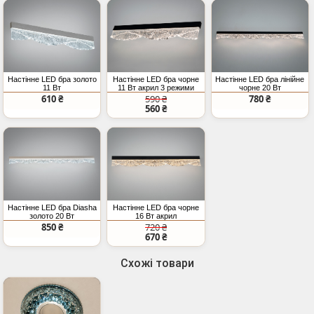
Настінне LED бра золото
Настінне LED бра чорне
Настінне LED бра лінійне
11 Вт
11 Вт акрил 3 режими
чорне 20 Вт
610 ₴
590 ₴
780 ₴
560 ₴
Настінне LED бра Diasha
Настінне LED бра чорне
золото 20 Вт
16 Вт акрил
850 ₴
720 ₴
670 ₴
Схожі товари