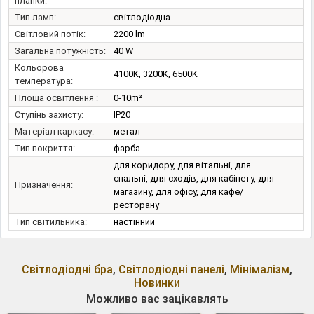
планки:
Тип ламп:
світлодіодна
Світловий потік:
2200 lm
Загальна потужність:
40 W
Кольорова
4100K, 3200K, 6500K
температура:
Площа освітлення :
0-10m²
Ступінь захисту:
IP20
Матеріал каркасу:
метал
Тип покриття:
фарба
для коридору, для вітальні, для
спальні, для сходів, для кабінету, для
Призначення:
магазину, для офісу, для кафе/
ресторану
Тип світильника:
настінний
Світлодіодні бра
,
Світлодіодні панелі
,
Мінімалізм
,
Новинки
Можливо вас зацікавлять