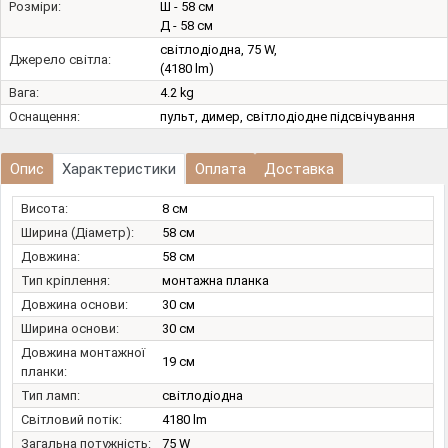
Розміри:
Ш - 58 см
Д - 58 см
світлодіодна, 75 W,
Джерело світла:
(4180 lm)
Вага:
4.2 kg
Оснащення:
пульт, димер, світлодіодне підсвічування
Опис
Характеристики
Оплата
Доставка
Висота:
8 см
Ширина (Діаметр):
58 см
Довжина:
58 см
Тип кріплення:
монтажна планка
Довжина основи:
30 см
Ширина основи:
30 см
Довжина монтажної
19 см
планки:
Тип ламп:
світлодіодна
Світловий потік:
4180 lm
Загальна потужність:
75 W