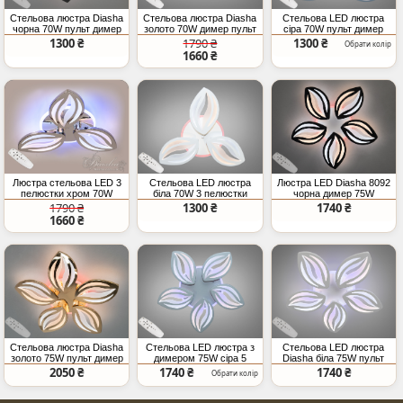
Стельова люстра Diasha
Стельова люстра Diasha
Стельова LED люстра
чорна 70W пульт димер
золото 70W димер пульт
сіра 70W пульт димер
1300 ₴
1790 ₴
1300 ₴
Обрати колір
1660 ₴
Люстра стельова LED 3
Стельова LED люстра
Люстра LED Diasha 8092
пелюстки хром 70W
біла 70W 3 пелюстки
чорна димер 75W
пульт
димер
1790 ₴
1300 ₴
1740 ₴
1660 ₴
Стельова люстра Diasha
Стельова LED люстра з
Стельова LED люстра
золото 75W пульт димер
димером 75W сіра 5
Diasha біла 75W пульт
LED
модулів
димер
2050 ₴
1740 ₴
1740 ₴
Обрати колір