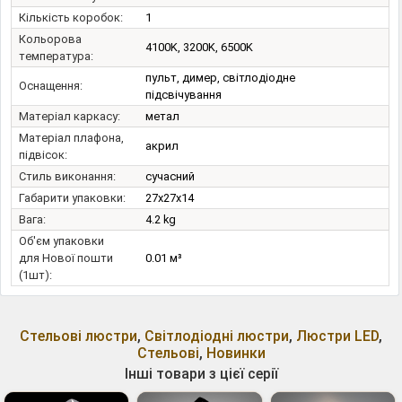
Кількість коробок:
1
Кольорова
4100K, 3200K, 6500K
температура:
пульт, димер, світлодіодне
Оснащення:
підсвічування
Матеріал каркасу:
метал
Матеріал плафона,
акрил
підвісок:
Стиль виконання:
сучасний
Габарити упаковки:
27x27x14
Вага:
4.2 kg
Об'єм упаковки
для Нової пошти
0.01 м³
(1шт):
Стельові люстри
,
Світлодіодні люстри
,
Люстри LED
,
Стельові
,
Новинки
Інші товари з цієї серії