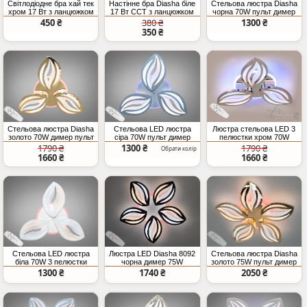
Світлодіодне бра хай тек
Настінне бра Diasha біле
Стельова люстра Diasha
хром 17 Вт з ланцюжком
17 Вт CCT з ланцюжком
чорна 70W пульт димер
450 ₴
380 ₴
1300 ₴
350 ₴
Стельова люстра Diasha
Стельова LED люстра
Люстра стельова LED 3
золото 70W димер пульт
сіра 70W пульт димер
пелюстки хром 70W
пульт
1790 ₴
1300 ₴
1790 ₴
Обрати колір
1660 ₴
1660 ₴
Стельова LED люстра
Люстра LED Diasha 8092
Стельова люстра Diasha
біла 70W 3 пелюстки
чорна димер 75W
золото 75W пульт димер
димер
LED
1300 ₴
1740 ₴
2050 ₴