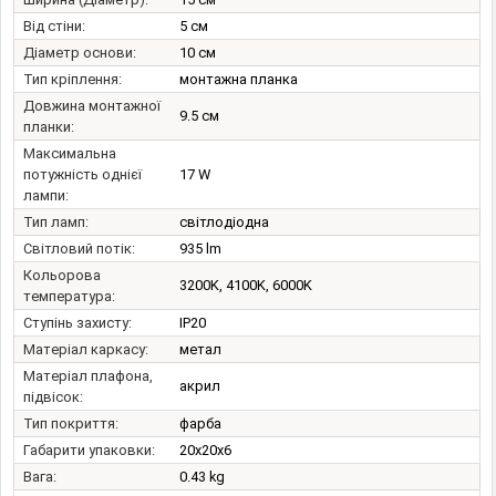
Від стіни:
5 см
Діаметр основи:
10 см
Тип кріплення:
монтажна планка
Довжина монтажної
9.5 см
планки:
Максимальна
потужність однієї
17 W
лампи:
Тип ламп:
світлодіодна
Світловий потік:
935 lm
Кольорова
3200K, 4100K, 6000K
температура:
Ступінь захисту:
IP20
Матеріал каркасу:
метал
Матеріал плафона,
акрил
підвісок:
Тип покриття:
фарба
Габарити упаковки:
20x20x6
Вага:
0.43 kg