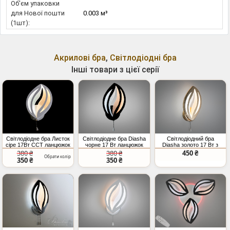
Об'єм упаковки
для Нової пошти
0.003 м³
(1шт):
Акрилові бра
,
Світлодіодні бра
Інші товари з цієї серії
Світлодіодне бра Листок
Світлодіодне бра Diasha
Світлодіодний бра
сіре 17Вт CCT ланцюжок
чорне 17 Вт ланцюжок
Diasha золото 17 Вт з
ланцюжком
380 ₴
380 ₴
450 ₴
Обрати колір
350 ₴
350 ₴