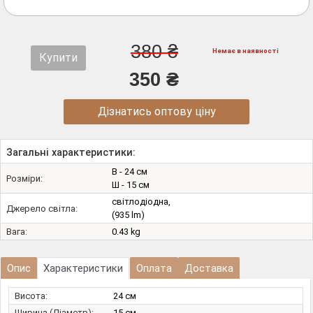
380 ₴
Немає в наявності
Купити
350 ₴
Дізнатись оптову ціну
Загальні характеристики:
В - 24 см
Розміри:
Ш - 15 см
світлодіодна,
Джерело світла:
(935 lm)
Вага:
0.43 kg
Опис
Характеристики
Оплата
Доставка
Висота:
24 см
Ширина (Діаметр):
15 см