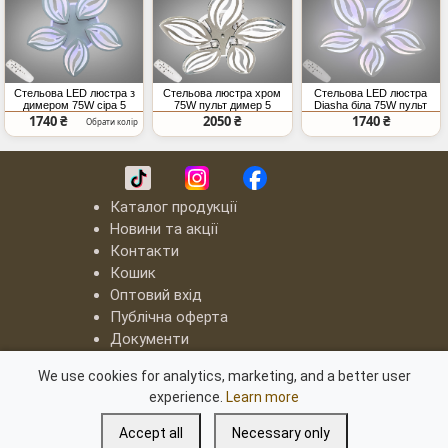
Стельова LED люстра з
Стельова люстра хром
Стельова LED люстра
димером 75W сіра 5
75W пульт димер 5
Diasha біла 75W пульт
модулів
модулів
димер
1740 ₴
2050 ₴
1740 ₴
Обрати колір
Каталог продукції
Новини та акції
Контакти
Кошик
Оптовий вхід
Публічна оферта
Документи
LED люстри "Квадрати"
We use cookies for analytics, marketing, and a better user
Серія "8060"
experience.
Learn more
Серія "8022"
Світлодіодні люстри з димером
Accept all
Necessary only