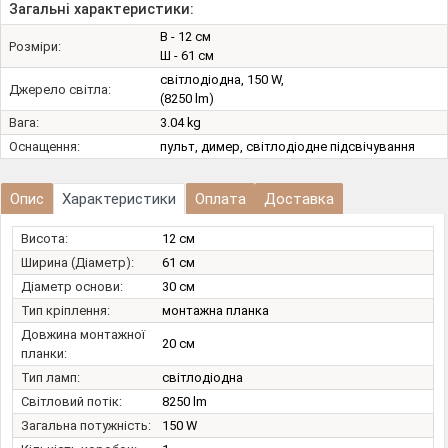
Загальні характеристики:
В - 12 см
Розміри:
Ш - 61 см
світлодіодна, 150 W,
Джерело світла:
(8250 lm)
Вага:
3.04 kg
Оснащення:
пульт, димер, світлодіодне підсвічування
Опис
Характеристики
Оплата
Доставка
Висота:
12 см
Ширина (Діаметр):
61 см
Діаметр основи:
30 см
Тип кріплення:
монтажна планка
Довжина монтажної
20 см
планки:
Тип ламп:
світлодіодна
Світловий потік:
8250 lm
Загальна потужність:
150 W