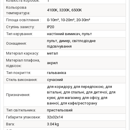
Кількість коробок:
1
Кольорова
4100K, 3200K, 6500K
температура:
Площа освітлення :
0-10m², 10-20m², 20-30m²
Ступінь захисту:
IP20
Тип керування:
настінний вимикач, пульт
пульт, димер, світлодіодне
Оснащення:
підсвічування
Матеріал каркасу:
метал
Матеріал плафона,
акрил
підвісок:
Тип покриття:
гальваніка
Стиль виконання:
сучасний
для коридору, для передпокою, для
вітальні, для спальні, для дитячої, для
Призначення:
кухні, для магазину, для офісу, для
ванної, для кафе/ресторану
Тип світильника:
пристельовий
Габарити упаковки:
32x32x14
Вага:
3.04 kg