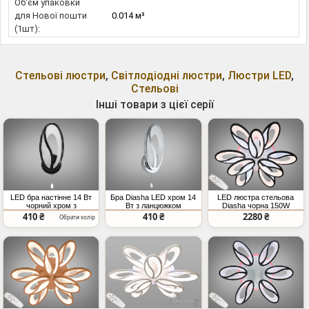
Об'єм упаковки
для Нової пошти
0.014 м³
(1шт):
Стельові люстри
,
Світлодіодні люстри
,
Люстри LED
,
Стельові
Інші товари з цієї серії
LED бра настінне 14 Вт
Бра Diasha LED хром 14
LED люстра стельова
чорний хром з
Вт з ланцюжком
Diasha чорна 150W
ланцюжком
димер пульт
410 ₴
410 ₴
2280 ₴
Обрати колір