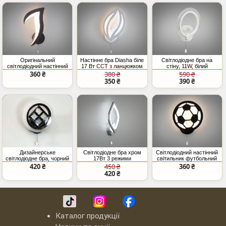
Оригінальний
Настінне бра Diasha біле
Світлодіодне бра на
світлодіодний настінний
17 Вт CCT з ланцюжком
стіну, 11W, білий
світильник, 12 Вт, чорний
360 ₴
380 ₴
590 ₴
350 ₴
390 ₴
Дизайнерське
Світлодіодне бра хром
Світлодіодний настінний
світлодіодне бра, чорний
17Вт 3 режими
світильник футбольний
хром, 20W
освітлення
м`яч, 16 Вт
420 ₴
450 ₴
360 ₴
420 ₴
Каталог продукції