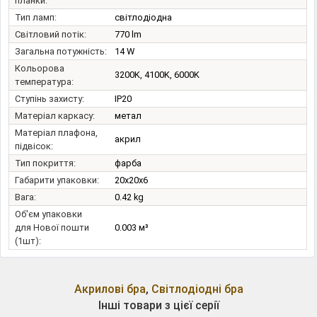
планки:
Тип ламп:
світлодіодна
Світловий потік:
770 lm
Загальна потужність:
14 W
Кольорова
3200K, 4100K, 6000K
температура:
Ступінь захисту:
IP20
Матеріал каркасу:
метал
Матеріал плафона,
акрил
підвісок:
Тип покриття:
фарба
Габарити упаковки:
20x20x6
Вага:
0.42 kg
Об'єм упаковки
для Нової пошти
0.003 м³
(1шт):
Акрилові бра
,
Світлодіодні бра
Інші товари з цієї серії