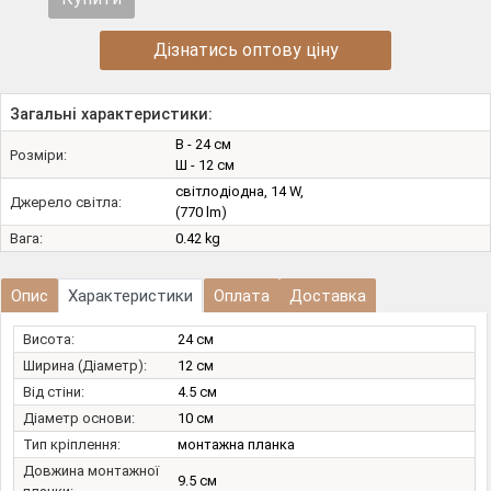
Дізнатись оптову ціну
Загальні характеристики:
В - 24 см
Розміри:
Ш - 12 см
світлодіодна, 14 W,
Джерело світла:
(770 lm)
Вага:
0.42 kg
Опис
Характеристики
Оплата
Доставка
Висота:
24 см
Ширина (Діаметр):
12 см
Від стіни:
4.5 см
Діаметр основи:
10 см
Тип кріплення:
монтажна планка
Довжина монтажної
9.5 см