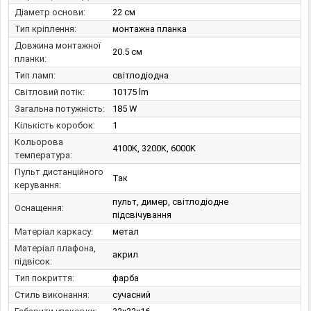
Діаметр основи:
22 см
Тип кріплення:
монтажна планка
Довжина монтажної
20.5 см
планки:
Тип ламп:
світлодіодна
Світловий потік:
10175 lm
Загальна потужність:
185 W
Кількість коробок:
1
Кольорова
4100K, 3200K, 6000K
температура:
Пульт дистанційного
Так
керування:
пульт, димер, світлодіодне
Оснащення:
підсвічування
Матеріал каркасу:
метал
Матеріал плафона,
акрил
підвісок:
Тип покриття:
фарба
Стиль виконання:
сучасний