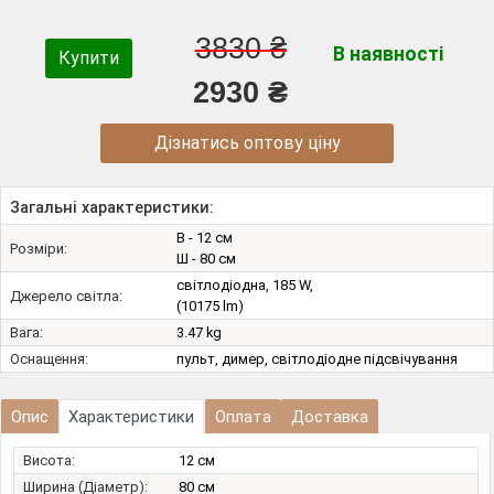
3830 ₴
В наявності
Купити
2930 ₴
Дізнатись оптову ціну
Загальні характеристики:
В - 12 см
Розміри:
Ш - 80 см
світлодіодна, 185 W,
Джерело світла:
(10175 lm)
Вага:
3.47 kg
Оснащення:
пульт, димер, світлодіодне підсвічування
Опис
Характеристики
Оплата
Доставка
Висота:
12 см
Ширина (Діаметр):
80 см