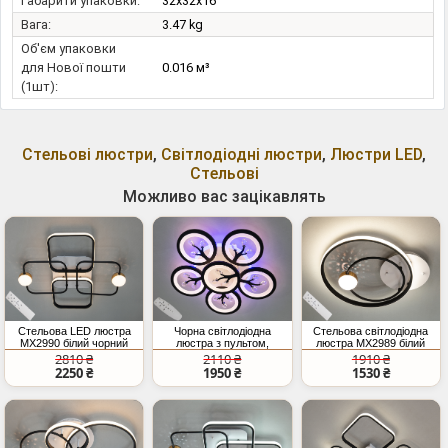
Габарити упаковки:
32x32x16
Вага:
3.47 kg
Об'єм упаковки
для Нової пошти
0.016 м³
(1шт):
Стельові люстри
,
Світлодіодні люстри
,
Люстри LED
,
Стельові
Можливо вас зацікавлять
Стельова LED люстра
Чорна світлодіодна
Стельова світлодіодна
MX2990 білий чорний
люстра з пультом,
люстра MX2989 білий
55Вт з пультом
диммером, підсвіткою,
чорний 35 Вт LED
2810 ₴
2110 ₴
1910 ₴
дистанційного керування
90W
2250 ₴
1950 ₴
1530 ₴