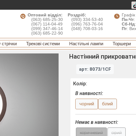
Оптовий відділ:
Роздріб:
Графік
(063) 685-25-30
(093) 334-53-40
Пн-Чт
:
(067) 114-04-49
(096) 763-76-04
Сб-Нд
(099) 347-46-14
(048) 708-03-16
Пт
: Ви
(063) 685-22-90
 стрічки
Трекові системи
Настільні лампи
Торшери
Настінний прикроватни
арт: 8073/1CF
Колір:
В наявності:
чорний
білий
Немає в наявності:
коричневий
сірий