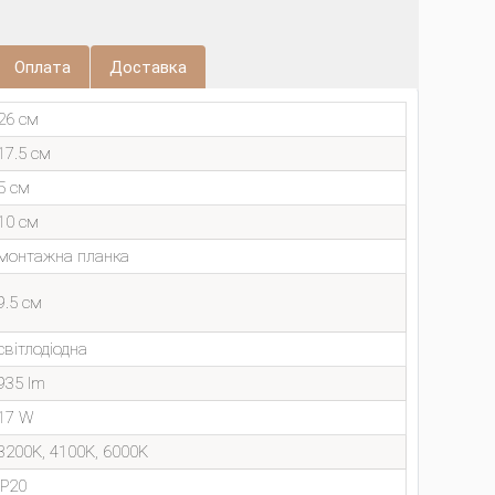
Оплата
Доставка
26 см
17.5 см
5 см
10 см
монтажна планка
9.5 см
світлодіодна
935 lm
17 W
3200K, 4100K, 6000K
IP20