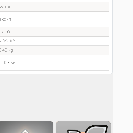
метал
акрил
фарба
20x20x6
0.43 kg
0.003 м³