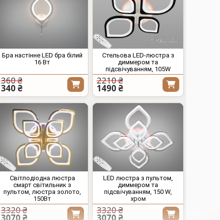
Бра настінне LED бра білий
Стельова LED-люстра з
16 Вт
диммером та
підсвічуванням, 105W
360 ₴
2210 ₴
340 ₴
1490 ₴
Світлодіодна люстра
LED люстра з пультом,
смарт світильник з
диммером та
пультом, люстра золото,
підсвічуванням, 150 W,
150Вт
хром
3320 ₴
3320 ₴
3070 ₴
3070 ₴