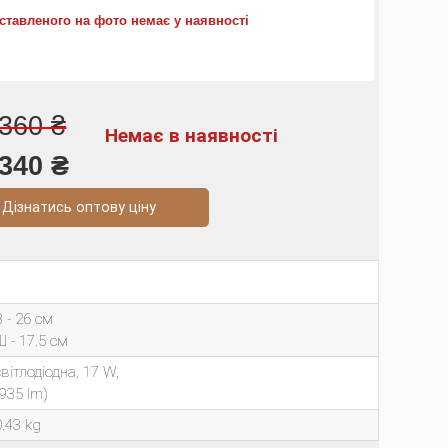
ставленого на фото немає у наявності
360 ₴
Немає в наявності
340 ₴
натись оптову ціну
В - 26 см
Ш - 17.5 см
світлодіодна, 17 W,
(935 lm)
0.43 kg