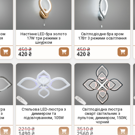
ком
Настінне LED бра золото
Світлодіодне бра хром
ля
17W три режими з
17Вт 3 режими освітлення
шнурком
450 ₴
450 ₴
420 ₴
420 ₴
тра
Стельова LED-люстра з
Світлодіодна люстра
 з
диммером та
смарт світильник з
ром
підсвічуванням, 105W
пультом, диммером, 150W,
чорний
2210 ₴
3510 ₴
1490 ₴
2560 ₴