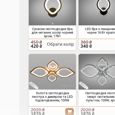
Сучасне світлодіодне бра
LED бра з ланцюж
для читання, колір чорний
чорне 16 Вт крап
хром, 17Вт
450 ₴
360 ₴
Обрати колір
420 ₴
340 ₴
Золота світлодіодна
Світлодіодна люс
люстра з димером та LED
смарт світильник
підсвічуванням, 105W
пультом, 105W, х
2020 ₴
2020 ₴
1870 ₴
1870 ₴