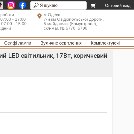
Оптовий вхід
 роботи:
м.Одеса,
 07:00 - 17:00
7-й км Овідіопольської дороги,
: 07:00 - 15:00
5 майданчик (Комунтранс),
хідний
скл-маг. № 5770, 5790
Селфі лампи
Вуличне освітлення
Комплектуючі
й LED світильник, 17Вт, коричневий