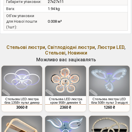
Габарити упаковки:
27x27x11
Вага:
1.94 kg
Об'єм упаковки
для Нової пошти
0.008 м³
(1шт):
Стельові люстри
,
Світлодіодні люстри
,
Люстри LED
,
Стельові
,
Новинки
Можливо вас зацікавлять
Стельова LED люстра
Стельова LED люстра
Стельова люстра LED
біла 135Вт пульт димер
хром 95Вт диммінг 6
біла 50Вт пульт 3 модулі
кілець
3060 ₴
2360 ₴
1260 ₴