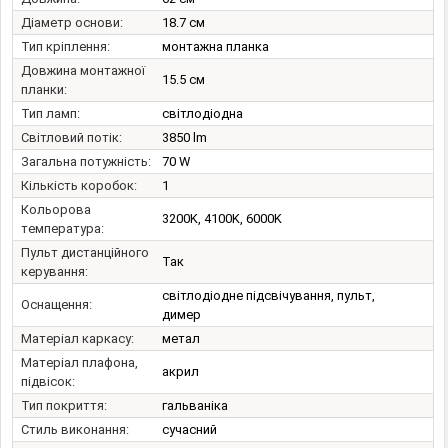
Діаметр основи:
18.7 см
Тип кріплення:
монтажна планка
Довжина монтажної
15.5 см
планки:
Тип ламп:
світлодіодна
Світловий потік:
3850 lm
Загальна потужність:
70 W
Кількість коробок:
1
Кольорова
3200K, 4100K, 6000K
температура:
Пульт дистанційного
Так
керування:
світлодіодне підсвічування, пульт,
Оснащення:
димер
Матеріал каркасу:
метал
Матеріал плафона,
акрил
підвісок:
Тип покриття:
гальваніка
Стиль виконання:
сучасний