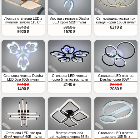
Люстра стельова LED з
Люстра стельова Diasha
Світлодіодна люстра три
пультом золото 115 Вт
LED хром 52Вт пульт
кільця чорна 165Вт пульт
20 м²
6310 ₴
3960 ₴
6310 ₴
5920 ₴
1670 ₴
Стельова люстра Diasha
Стельова LED люстра
Стельова LED люстра
LED біла 60Вт пульт
чорна 5 пелюсток пульт
Diasha чорна 80W 4
димер
димер
кільця
2510 ₴
2140 ₴
2690 ₴
1490 ₴
2080 ₴
Стельова LED люстра
Люстра стельова
Стельова LED люстра
білий чорний 60Вт пульт
світлодіодна чорна 65 Вт
шампань 105 Вт з