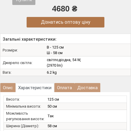
4680 ₴
Дізнатись оптову ціну
Загальні характеристики:
В - 125 см
Розміри:
Ш - 58 см
світлодіодна, 54 W,
Джерело світла:
(2970 lm)
Вага:
6.2 kg
Опис
Характеристики
Оплата
Доставка
Висота:
125 см
Мінімальна висота:
50 см
Можливість
Так
регулювання висоти:
Ширина (Діаметр):
58 см