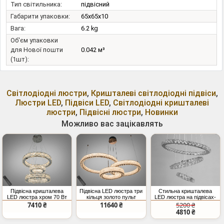
Тип світильника:
підвісний
Габарити упаковки:
65x65x10
Вага:
6.2 kg
Об'єм упаковки
для Нової пошти
0.042 м³
(1шт):
Світлодіодні люстри
,
Кришталеві світлодіодні підвіси
,
Люстри LED
,
Підвіси LED
,
Світлодіодні кришталеві
люстри
,
Підвісні люстри
,
Новинки
Можливо вас зацікавлять
Підвісна кришталева
Підвісна LED люстра три
Стильна кришталева
LED люстра хром 70 Вт
кільця золото пульт
LED люстра на підвісах-
3 кільця
195Вт
тросах, 60W, хром
7410 ₴
11640 ₴
5200 ₴
4810 ₴