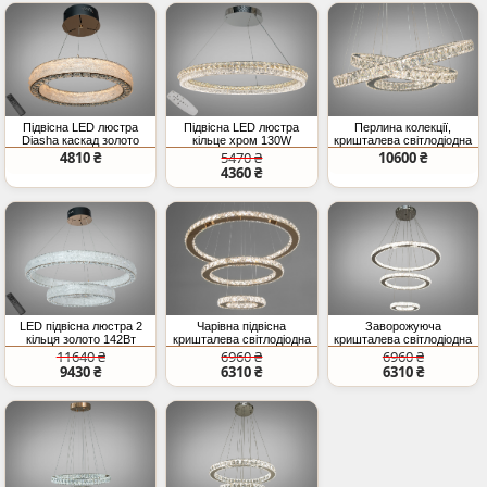
Підвісна LED люстра
Підвісна LED люстра
Перлина колекції,
Diasha каскад золото
кільце хром 130W
кришталева світлодіодна
58Вт пульт
люстра кільця, 105 Вт
4810 ₴
5470 ₴
10600 ₴
4360 ₴
LED підвісна люстра 2
Чарівна підвісна
Заворожуюча
кільця золото 142Вт
кришталева світлодіодна
кришталева світлодіодна
пульт
люстра кільця, 80W,
люстра підвіс, 80W, хром
11640 ₴
6960 ₴
6960 ₴
золото
9430 ₴
6310 ₴
6310 ₴