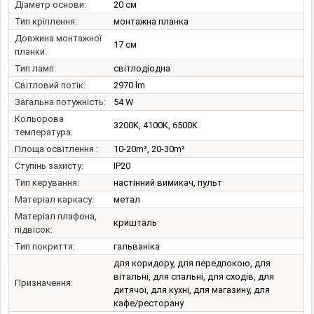
Діаметр основи:
20 см
Тип кріплення:
монтажна планка
Довжина монтажної
17 см
планки:
Тип ламп:
світлодіодна
Світловий потік:
2970 lm
Загальна потужність:
54 W
Кольорова
3200K, 4100K, 6500K
температура:
Площа освітлення :
10-20m², 20-30m²
Ступінь захисту:
IP20
Тип керування:
настінний вимикач, пульт
Матеріал каркасу:
метал
Матеріал плафона,
кришталь
підвісок:
Тип покриття:
гальваніка
для коридору, для передпокою, для
вітальні, для спальні, для сходів, для
Призначення:
дитячої, для кухні, для магазину, для
кафе/ресторану