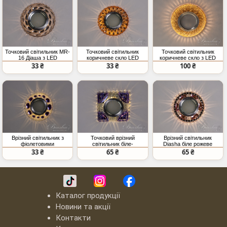
Точковий світильник MR-
Точковий світильник
Точковий світильник
16 Діаша з LED
коричневе скло LED
коричневе скло з LED
підсвічуванням
підсвічування
підсвічуванням
33 ₴
33 ₴
100 ₴
димчасте скло
Врізний світильник з
Точковий врізний
Врізний світильник
фіолетовими
світильник біле-
Diasha біле рожеве
кристалами, тепле
фіолетове скло LED
MR16 тепле
33 ₴
65 ₴
65 ₴
світло
підсвічування
Каталог продукції
Новини та акції
Контакти