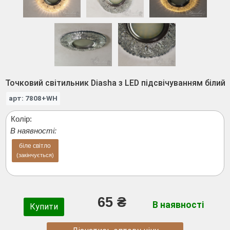
Точковий світильник Diasha з LED підсвічуванням білий
арт: 7808+WH
Колір:
В наявності:
біле світло
(закінчується)
65 ₴
В наявності
Купити