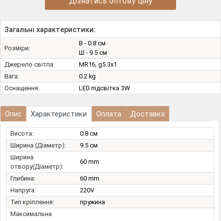
Дізнатись оптову ціну
Загальні характеристики:
В - 0.8 см
Розміри:
Ш - 9.5 см
Джерело світла:
MR16, g5.3х1
Вага:
0.2 kg
Оснащення:
LED підсвітка 3W
Опис
Характеристики
Оплата
Доставка
Висота:
0.8 см
Ширина (Діаметр):
9.5 см
Ширина
60 mm
отвору(Діаметр):
Глибина:
60 mm
Напруга:
220V
Тип кріплення:
пружина
Максимальна