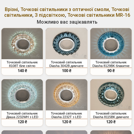
Врізні
,
Точкові світильники з оптичної смоли, Точкові
світильники
,
З підсвіткою
,
Точкові світильники MR-16
Можливо вас зацікавлять
Точковий світильник
Точковий світильник
Точковий світильник
8108T біле світло
Diasha 3042B димчате
Diasha 8129BK блакитне
світлодіодний підсвіт
скло LED підсвічування
скло лед підсвічування
140 ₴
100 ₴
90 ₴
Точковий світильник
Точковий світильник
Точковий світильник
Діаша 2232WH з LED
Diasha 2232T з LED
Diasha 8115BK димчате
підсвічуванням білий
підсвічуванням біле
скло з LED підсвіткою
120 ₴
120 ₴
120 ₴
світло