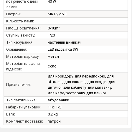
потужність однієї
40 W
лампи:
Патрон:
MR16, g5.3
Кількість ламп:
1
Площа освітлення :
0-10m²
Ступінь захисту:
IP20
Тип керування:
настінний вимикач
Оснащення:
LED підсвітка 3W
Матеріал каркасу:
метал
Матеріал плафона,
скло
підвісок:
для коридору, для передпокою, для
вітальні, для спальні, для сходів, для
Призначення:
дитячої, для кабінету, для магазину,
для кафе/ресторану, для ванної
Тип світильника:
вбудований
Габарити упаковки:
11x11x3
Вага:
0.2 kg
Комплект поставки:
патрон