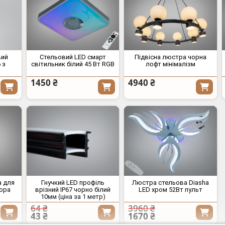
вий
Стельовий LED смарт
Підвісна люстра чорна
 з
світильник білий 45 Вт RGB
лофт мінімалізм
1450 ₴
4940 ₴
а для
Гнучкий LED профіль
Люстра стельова Diasha
ора
врізний IP67 чорно білий
LED хром 52Вт пульт
10мм (ціна за 1 метр)
64 ₴
3960 ₴
43 ₴
1670 ₴