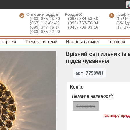
Оптовий відділ:
Роздріб:
Графік
(063) 685-25-30
(093) 334-53-40
Пн-Чт
:
(067) 114-04-49
(096) 763-76-04
Сб-Нд
(099) 347-46-14
(048) 708-03-16
Пт
: Ви
(063) 685-22-90
 стрічки
Трекові системи
Настільні лампи
Торшери
Врізний світильник із
підсвічуванням
арт: 7758WH
Колір:
Немає в наявності:
біле світло
Кольору пред