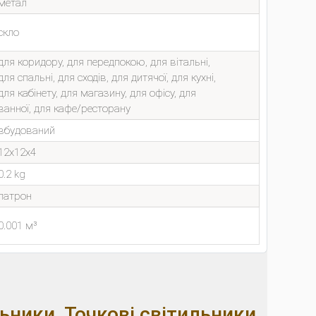
метал
скло
для коридору, для передпокою, для вітальні,
для спальні, для сходів, для дитячої, для кухні,
для кабінету, для магазину, для офісу, для
ванної, для кафе/ресторану
вбудований
12x12x4
0.2 kg
патрон
0.001 м³
льники
,
Точкові світильники