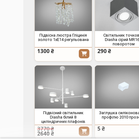
Підвісна люстра Гліцинія
Світильник точко
золото 1xE14 регульована
Diasha сірий MR16
поворотом
1300 ₴
290 ₴
Підвісний світильник
Заглушка силіконов
Diasha білий 8
профілю 2010 проз
циліндричних плафонів
3770 ₴
5 ₴
2640 ₴