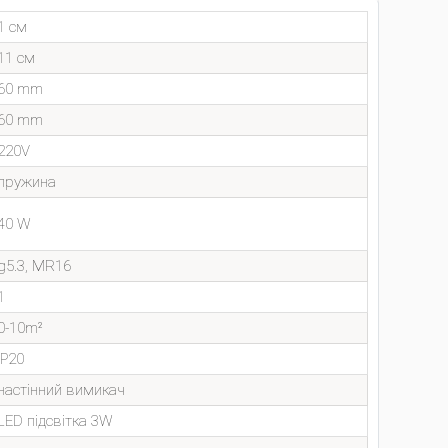
1 см
11 см
60 mm
60 mm
220V
пружина
40 W
g5.3, MR16
1
0-10m²
IP20
настінний вимикач
LED підсвітка 3W