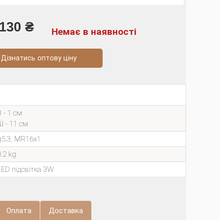
130 ₴
Немає в наявності
натись оптову ціну
 - 1 см
Ш - 11 см
g5.3, MR16х1
0.2 kg
LED підсвітка 3W
Оплата
Доставка