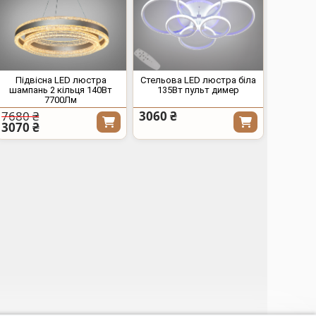
Підвісна LED люстра
Стельова LED люстра біла
шампань 2 кільця 140Вт
135Вт пульт димер
7700Лм
7680 ₴
3060 ₴
3070 ₴