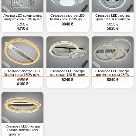
Люстра LED кришталева
Стельова люстра LED
Стельова LED люстра
квадрат хром 82W пульт
Diasha хром 195W до 33
хром 120 Вт кришталь
м²
пульт
5260 ₴
9040 ₴
6050 ₴
4210 ₴
5920 ₴
Стельова люстра LED
Стельова LED люстра
Стельова LED люстра
Diasha хром 150W пульт
два кільця 120 Вт хром
три кільця хром 280W
пульт
4950 ₴
6240 ₴
8840 ₴
4100 ₴
Стельова LED люстра
Diasha золото 112W
пульт
4950 ₴