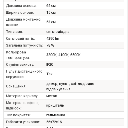
Довжина основи:
65 см
Ширина основи:
15 см
Довжина монтажної
53 см
планки:
Тип ламп:
світлодіодна
Світловий потік:
4290 lm
Загальна потужність:
78 W
Кольорова
3200K, 4100K, 6500K
температура:
Ступінь захисту:
IP20
Пульт дистанційного
Так
керування:
димер, пульт, світлодіодне
Оснащення:
підсвічування
Матеріал каркасу:
метал
Матеріал плафона,
кришталь
підвісок:
Тип покриття:
гальваніка
Габарити упаковки:
56x72x16