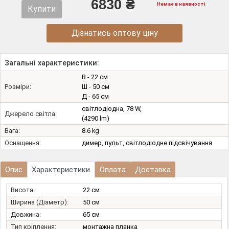
6830 ₴
Немає в наявності
Купити
Дізнатись оптову ціну
Загальні характеристики:
В - 22 см
Розміри:
Ш - 50 см
Д - 65 см
світлодіодна, 78 W,
Джерело світла:
(4290 lm)
Вага:
8.6 kg
Оснащення:
димер, пульт, світлодіодне підсвічування
Опис
Характеристики
Оплата
Доставка
Висота:
22 см
Ширина (Діаметр):
50 см
Довжина:
65 см
Тип кріплення:
монтажна планка