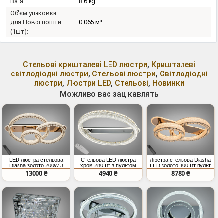
Вага:
8.6 kg
Об'єм упаковки
для Нової пошти
0.065 м³
(1шт):
Стельові кришталеві LED люстри
,
Кришталеві
світлодіодні люстри
,
Стельові люстри
,
Світлодіодні
люстри
,
Люстри LED
,
Стельові
,
Новинки
Можливо вас зацікавлять
LED люстра стельова
Стельова LED люстра
Люстра стельова Diasha
Diasha золото 200W 3
хром 280 Вт з пультом
LED золото 100 Вт пульт
кільця з пультом
13000 ₴
4940 ₴
8780 ₴