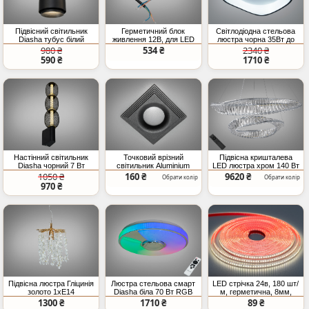
Підвісний світильник
Герметичний блок
Світлодіодна стельова
Diasha тубус білий
живлення 12В, для LED
люстра чорна 35Вт до
чорний GU10
стрічки, 80Вт, 6,66А
6м²
980 ₴
534 ₴
2340 ₴
590 ₴
1710 ₴
Настінний світильник
Точковий врізний
Підвісна кришталева
Diasha чорний 7 Вт
світильник Aluminium
LED люстра хром 140 Вт
чорний MR16 IP20
з пультом
1050 ₴
160 ₴
9620 ₴
Обрати колір
Обрати колір
970 ₴
Підвісна люстра Гліцинія
Люстра стельова смарт
LED стрічка 24в, 180 шт/
золото 1xE14
Diasha біла 70 Вт RGB
м, герметична, 8мм,
регульована
BT
нейтральний
1300 ₴
1710 ₴
89 ₴