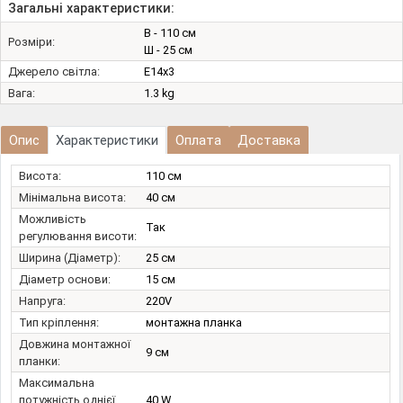
Загальні характеристики:
В - 110 см
Розміри:
Ш - 25 см
Джерело світла:
E14х3
Вага:
1.3 kg
Опис
Характеристики
Оплата
Доставка
Висота:
110 см
Мінімальна висота:
40 см
Можливість
Так
регулювання висоти:
Ширина (Діаметр):
25 см
Діаметр основи:
15 см
Напруга:
220V
Тип кріплення:
монтажна планка
Довжина монтажної
9 см
планки:
Максимальна
потужність однієї
40 W