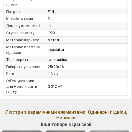
лампи:
Патрон:
E14
Кількість ламп:
3
Лампа у комплекті:
Ні
Ступінь захисту:
IP20
Матеріал каркасу:
метал
Матеріал плафона,
кераміка
підвісок:
Тип покриття:
гальваніка
Габарити упаковки:
25x30x16
Вага:
1.3 kg
Об'єм упаковки
для Нової пошти
0.012 м³
(1шт):
Люстри з керамічними елементами
,
Одинарні підвіси
,
Новинки
Інші товари з цієї серії