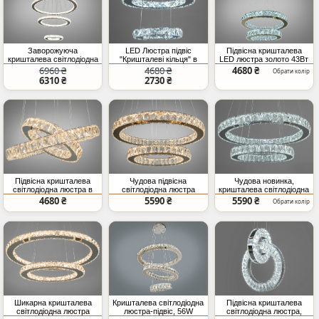
Заворожуюча
LED Люстра підвіс
Підвісна кришталева
кришталева світлодіодна
"Кришталеві кільця" в
LED люстра золото 43Вт
люстра підвіс, 80W, хром
вітальню, 30 W, хром
2 кільця
6960 ₴
4680 ₴
4680 ₴
Обрати колір
6310 ₴
2730 ₴
Підвісна кришталева
Чудова підвісна
Чудова новинка,
світлодіодна люстра в
світлодіодна люстра
кришталева світлодіодна
спальню, 55W, хром
"Кришталеві кільця",
люстра кільця, 65W,
4680 ₴
5590 ₴
5590 ₴
Обрати колір
65W, золото
хром
Шикарна кришталева
Кришталева світлодіодна
Підвісна кришталева
світлодіодна люстра
люстра-підвіс, 56W
світлодіодна люстра,