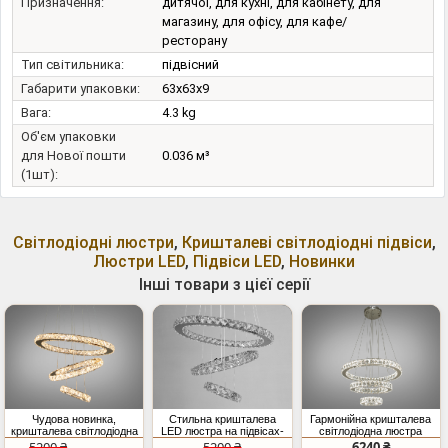
Призначення:
дитячої, для кухні, для кабінету, для
магазину, для офісу, для кафе/
ресторану
Тип світильника:
підвісний
Габарити упаковки:
63x63x9
Вага:
4.3 kg
Об'єм упаковки
для Нової пошти
0.036 м³
(1шт):
Світлодіодні люстри
,
Кришталеві світлодіодні підвіси
,
Люстри LED
,
Підвіси LED
,
Новинки
Інші товари з цієї серії
Чудова новинка,
Стильна кришталева
Гармонійна кришталева
кришталева світлодіодна
LED люстра на підвісах-
світлодіодна люстра
люстра кільця, 60W,
тросах, 60W, хром
підвісна, 66Вт, хром
5200 ₴
5200 ₴
6240 ₴