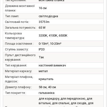
Тип кріплення:
монтажна планка
Довжина монтажної
16 см
планки:
Тип ламп:
світлодіодна
Світловий потік:
3575 lm
Загальна потужність:
65 W
Кольорова
3200K, 4100K, 6500K
температура:
Площа освітлення :
0-10m², 10-20m²
Ступінь захисту:
IP20
Пульт дистанційного
Так
керування:
Тип керування:
настінний вимикач
Матеріал каркасу:
метал
Матеріал плафона,
кришталь
підвісок:
Діаметр плафону :
58 см, 40 см
Тип покриття:
гальваніка
для коридору, для передпокою, для
вітальні, для спальні, для сходів, для