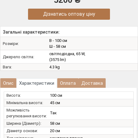
5200 ₴
Дізнатись оптову ціну
Загальні характеристики:
В - 100 см
Розміри:
Ш - 58 см
світлодіодна, 65 W,
Джерело світла:
(3575 lm)
Вага:
4.3 kg
Опис
Характеристики
Оплата
Доставка
Висота:
100 см
Мінімальна висота:
45 см
Можливість
Так
регулювання висоти:
Ширина (Діаметр):
58 см
Діаметр основи:
20 см