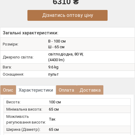
6310 ₴
Дізнатись оптову ціну
Загальні характеристики:
В - 100 см
Розміри:
Ш - 65 см
світлодіодна, 80 W,
Джерело світла:
(4400 lm)
Вага:
9.6 kg
Оснащення:
пульт
Опис
Характеристики
Оплата
Доставка
Висота:
100 см
Мінімальна висота:
65 см
Можливість
Так
регулювання висоти:
Ширина (Діаметр):
65 см