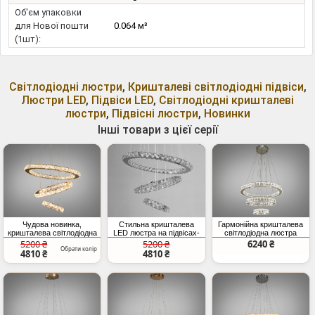
Об'єм упаковки
для Нової пошти
0.064 м³
(1шт):
Світлодіодні люстри
,
Кришталеві світлодіодні підвіси
,
Люстри LED
,
Підвіси LED
,
Світлодіодні кришталеві
люстри
,
Підвісні люстри
,
Новинки
Інші товари з цієї серії
Чудова новинка,
Стильна кришталева
Гармонійна кришталева
кришталева світлодіодна
LED люстра на підвісах-
світлодіодна люстра
люстра кільця, 60W,
тросах, 60W, хром
підвісна, 66Вт, хром
5200 ₴
5200 ₴
6240 ₴
Обрати колір
золото
4810 ₴
4810 ₴