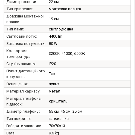
Діаметр основи:
22 см
Тип кріплення:
монтажна планка
Довжина монтажної
19 см
планки:
Тип ламп:
світлодіодна
Світловий потік:
4400 lm
Загальна потужність:
80 W
Кольорова
3200K, 4100K, 6500K
температура:
Ступінь захисту:
IP20
Пульт дистанційного
Так
керування:
Оснащення:
пульт
Матеріал каркасу:
метал
Матеріал плафона,
кришталь
підвісок:
Діаметр плафону :
65 см, 45 см, 25 см
Тип покриття:
гальваніка
Габарити упаковки:
70x70x13
Вага:
9.6 kg