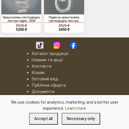
Кришталева світлодіодна
Підвісна кришталева
люстра-підвіс, 56W
світлодіодна люстра,
32W, хром
5530 ₴
3520 ₴
5200 ₴
3450 ₴
Каталог продукції
Новини та акції
Контакти
Кошик
Оптовий вхід
Публічна оферта
Документи
LED люстри "Квадрати"
We use cookies for analytics, marketing, and a better user
Серія "8060"
experience.
Learn more
Серія "8022"
Світлодіодні люстри з димером
Accept all
Necessary only
Освітлення для блекаута