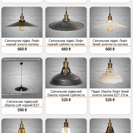
Світильник підвіс Лофт
Світильник підвіс Лофт
Світильник підвіс Лофт
чорний золота патина
чорний срібляста патина
білий золотиста патина
E27 36 см
E27
36см E27
660 ₴
660 ₴
660 ₴
Світильник підвісний
Підвіс Diasha Лофт білий
Diasha чорний срібляста
золота патина E27 27см
патина
520 ₴
520 ₴
Світильник підвісний
Diasha Loft чорний E27
590 ₴