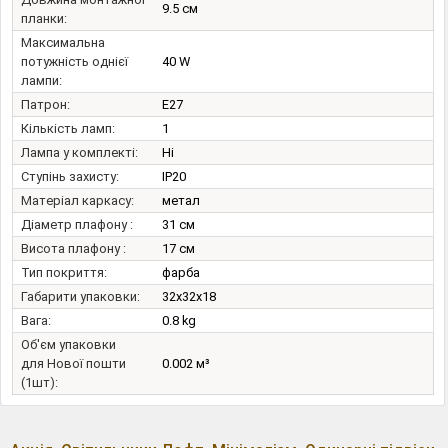
9.5 см
планки:
Максимальна
потужність однієї
40 W
лампи:
Патрон:
E27
Кількість ламп:
1
Лампа у комплекті:
Ні
Ступінь захисту:
IP20
Матеріал каркасу:
метал
Діаметр плафону :
31 см
Висота плафону :
17 см
Тип покриття:
фарба
Габарити упаковки:
32x32x18
Вага:
0.8 kg
Об'єм упаковки
для Нової пошти
0.002 м³
(1шт):