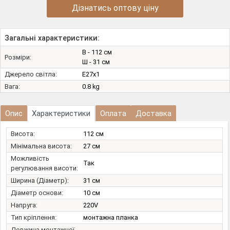
Дізнатись оптову ціну
Загальні характеристики:
В - 112 см
Розміри:
Ш - 31 см
Джерело світла:
E27х1
Вага:
0.8 kg
Опис
Характеристики
Оплата
Доставка
Висота:
112 см
Мінімальна висота:
27 см
Можливість
Так
регулювання висоти:
Ширина (Діаметр):
31 см
Діаметр основи:
10 см
Напруга:
220V
Тип кріплення:
монтажна планка
Довжина монтажної