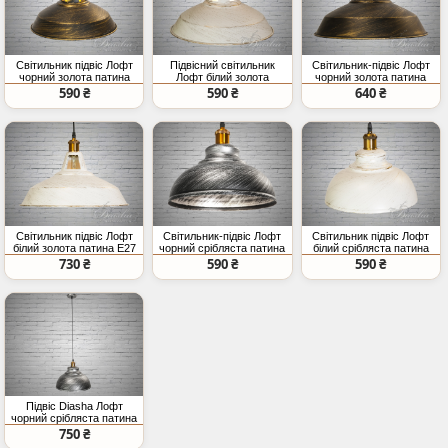
Світильник підвіс Лофт
Підвісний світильник
Світильник-підвіс Лофт
чорний золота патина
Лофт білий золота
чорний золота патина
для лампи Едісона
патина регульована
E27 39 см
590 ₴
590 ₴
640 ₴
регульована висота
висота під лампу
Едісона
Світильник підвіс Лофт
Світильник-підвіс Лофт
Світильник підвіс Лофт
білий золота патина E27
чорний срібляста патина
білий срібляста патина
39 см
E27
E27 36см
730 ₴
590 ₴
590 ₴
Підвіс Diasha Лофт
чорний срібляста патина
36 см E27
750 ₴