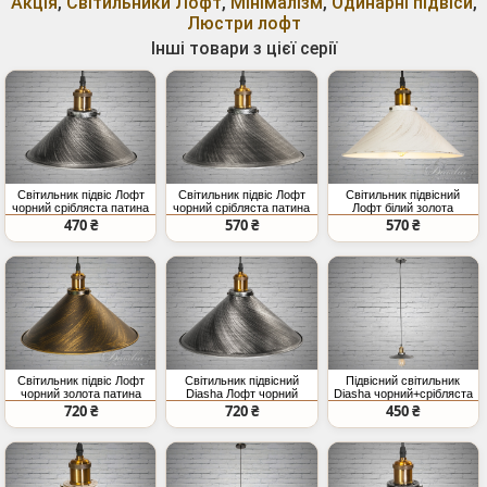
Акція
,
Світильники Лофт
,
Мінімалізм
,
Одинарні підвіси
,
Люстри лофт
Інші товари з цієї серії
Світильник підвіс Лофт
Світильник підвіс Лофт
Світильник підвісний
чорний срібляста патина
чорний срібляста патина
Лофт білий золота
E27
E27
патина E27
470 ₴
570 ₴
570 ₴
Світильник підвіс Лофт
Світильник підвісний
Підвісний світильник
чорний золота патина
Diasha Лофт чорний
Diasha чорний+срібляста
E27
срібляста E27
патина
720 ₴
720 ₴
450 ₴