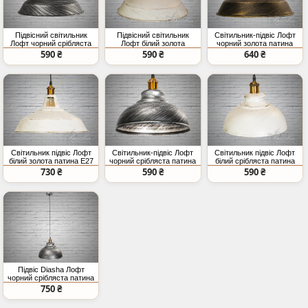
Підвісний світильник
Підвісний світильник
Світильник-підвіс Лофт
Лофт чорний срібляста
Лофт білий золота
чорний золота патина
патина металевий
патина регульована
E27 39 см
590 ₴
590 ₴
640 ₴
купольний абажур
висота під лампу
Едісона
Світильник підвіс Лофт
Світильник-підвіс Лофт
Світильник підвіс Лофт
білий золота патина E27
чорний срібляста патина
білий срібляста патина
39 см
E27
E27 36см
730 ₴
590 ₴
590 ₴
Підвіс Diasha Лофт
чорний срібляста патина
36 см E27
750 ₴