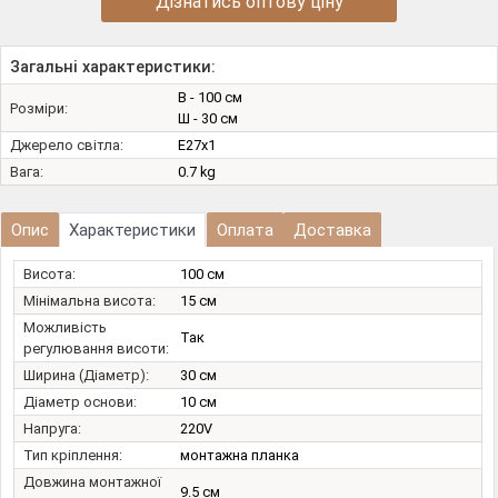
Дізнатись оптову ціну
Загальні характеристики:
В - 100 см
Розміри:
Ш - 30 см
Джерело світла:
E27х1
Вага:
0.7 kg
Опис
Характеристики
Оплата
Доставка
Висота:
100 см
Мінімальна висота:
15 см
Можливість
Так
регулювання висоти:
Ширина (Діаметр):
30 см
Діаметр основи:
10 см
Напруга:
220V
Тип кріплення:
монтажна планка
Довжина монтажної
9.5 см