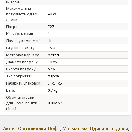
планки:
Максимальна
потужність однієї
40 W
лампи:
Патрон:
E27
Кількість ламп:
1
Лампа у комплекті:
Ні
Ступінь захисту:
IP20
Матеріал каркасу:
метал
Діаметр плафону :
30 см
Висота плафону :
5 см
Тип покриття:
фарба
Габарити упаковки:
31x31x6
Вага:
0.7 kg
Об'єм упаковки
для Нової пошти
0.002 м³
(1шт):
Акція
,
Світильники Лофт
,
Мінімалізм
,
Одинарні підвіси
,