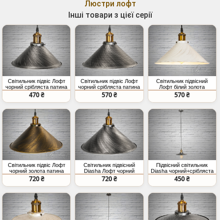
Люстри лофт
Інші товари з цієї серії
Світильник підвіс Лофт
Світильник підвіс Лофт
Світильник підвісний
чорний срібляста патина
чорний срібляста патина
Лофт білий золота
E27
E27
патина E27
470 ₴
570 ₴
570 ₴
Світильник підвіс Лофт
Світильник підвісний
Підвісний світильник
чорний золота патина
Diasha Лофт чорний
Diasha чорний+срібляста
E27
срібляста E27
патина
720 ₴
720 ₴
450 ₴