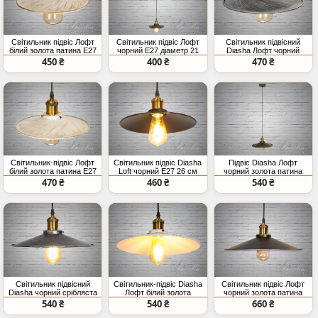
Світильник підвіс Лофт
Світильник підвіс Лофт
Світильник підвісний
білий золота патина E27
чорний E27 діаметр 21
Diasha Лофт чорний
21 см
см
срібна патина
450 ₴
400 ₴
470 ₴
Світильник-підвіс Лофт
Світильник підвіс Diasha
Підвіс Diasha Лофт
білий золота патина E27
Loft чорний E27 26 см
чорний золота патина
26 см
E27
470 ₴
460 ₴
540 ₴
Світильник підвісний
Світильник-підвіс Diasha
Світильник підвіс Лофт
Diasha чорний срібляста
Лофт білий золота
чорний золота патина
патина
патина E27
E27 36 см
540 ₴
540 ₴
660 ₴