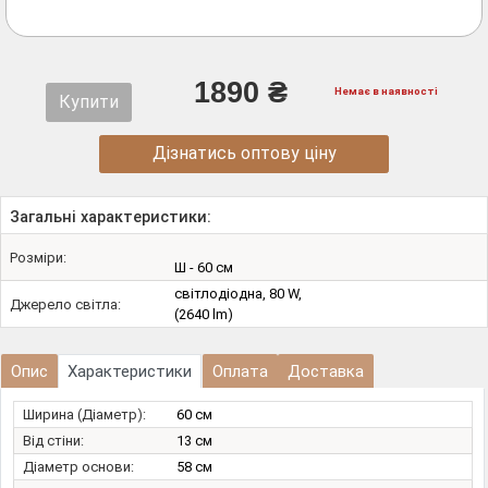
1890 ₴
Немає в наявності
Купити
Дізнатись оптову ціну
Загальні характеристики:
Розміри:
Ш - 60 см
світлодіодна, 80 W,
Джерело світла:
(2640 lm)
Опис
Характеристики
Оплата
Доставка
Ширина (Діаметр):
60 см
Від стіни:
13 см
Діаметр основи:
58 см