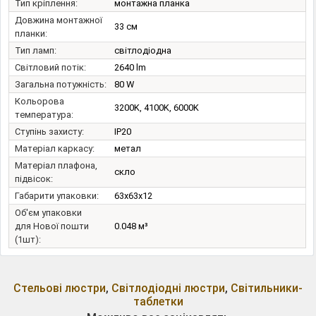
Тип кріплення:
монтажна планка
Довжина монтажної
33 см
планки:
Тип ламп:
світлодіодна
Світловий потік:
2640 lm
Загальна потужність:
80 W
Кольорова
3200K, 4100K, 6000K
температура:
Ступінь захисту:
IP20
Матеріал каркасу:
метал
Матеріал плафона,
скло
підвісок:
Габарити упаковки:
63x63x12
Об'єм упаковки
для Нової пошти
0.048 м³
(1шт):
Стельові люстри
,
Світлодіодні люстри
,
Світильники-
таблетки