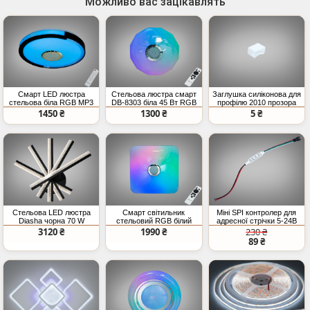
Можливо вас зацікавлять
Смарт LED люстра
Стельова люстра смарт
Заглушка силіконова для
стельова біла RGB MP3
DB-8303 біла 45 Вт RGB
профілю 2010 прозора
70 Вт
Bluetooth колонка TUYA
1450 ₴
1300 ₴
5 ₴
пульт
Стельова LED люстра
Смарт світильник
Міні SPI контролер для
Diasha чорна 70 W
стельовий RGB білий
адресної стрічки 5-24В
80Вт BT
3120 ₴
1990 ₴
230 ₴
89 ₴