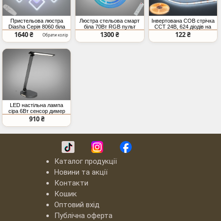
Пристельова люстра
Люстра стельова смарт
Інвертована COB стрічка
Diasha Серія 8060 біла
біла 70Вт RGB пульт
CCT 24В, 624 діодів на
LED 95Вт пульт дімер
12м²
метр, 8мм,
1640 ₴
1300 ₴
122 ₴
Обрати колір
теплий+холодний
LED настільна лампа
сіра 6Вт сенсор димер
910 ₴
Каталог продукції
Новини та акції
Контакти
Кошик
Оптовий вхід
Публічна оферта