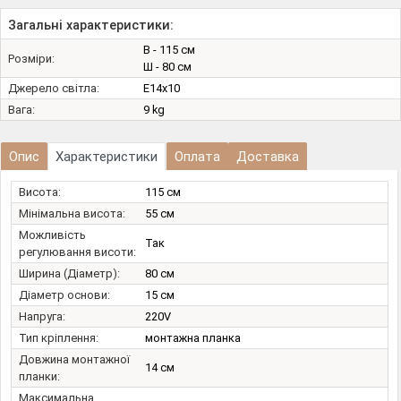
Загальні характеристики:
В - 115 см
Розміри:
Ш - 80 см
Джерело світла:
E14х10
Вага:
9 kg
Опис
Характеристики
Оплата
Доставка
Висота:
115 см
Мінімальна висота:
55 см
Можливість
Так
регулювання висоти:
Ширина (Діаметр):
80 см
Діаметр основи:
15 см
Напруга:
220V
Тип кріплення:
монтажна планка
Довжина монтажної
14 см
планки:
Максимальна