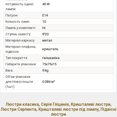
потужність однієї
40 W
лампи:
Патрон:
E14
Кількість ламп:
10
Лампа у комплекті:
Ні
Ступінь захисту:
IP20
Матеріал каркасу:
метал
Матеріал плафона,
кришталь
підвісок:
Тип покриття:
гальваніка
Габарити упаковки:
75x75x15
Вага:
9 kg
Об'єм упаковки
для Нової пошти
0.084 м³
(1шт):
Люстри класика
,
Серія Гліцинія
,
Кришталеві люстри
,
Люстри Серпента
,
Кришталеві люстри під лампу
,
Підвісні
люстри