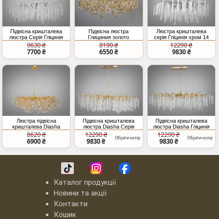
Підвісна кришталева
Підвісна люстра
Люстра кришталева
люстра Серія Гліцинія
Глициния золото
серія Гліцинія хром 14
хром витягнута форма
кришталь 10 ламп E14
ламп каскадні підвіски
9630 ₴
8190 ₴
12290 ₴
12 ламп E14
модель 601-800GD
7700 ₴
6550 ₴
9830 ₴
Люстра підвісна
Підвісна кришталева
Підвісна кришталева
кришталева Diasha
люстра Diasha Серія
люстра Diasha Гліцинія
Серія Гліцинія золото 12
Гліцинія золото 15 ламп
золото 15 ламп
8620 ₴
12290 ₴
12290 ₴
Обрати колір
Обрати колір
ламп E14 витягнута
E14 витягнута форма
витягнута форма
6900 ₴
9830 ₴
9830 ₴
форма на тросах
Каталог продукції
Новини та акції
Контакти
Кошик