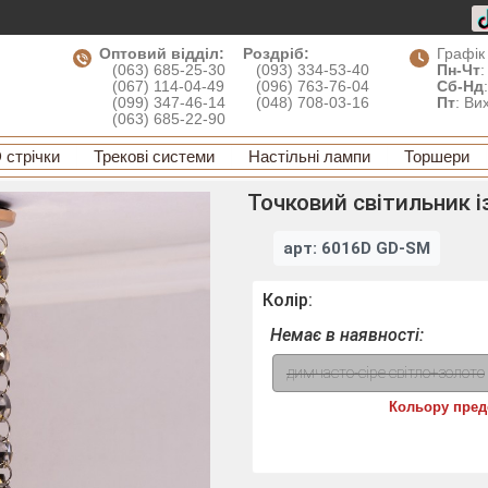
Оптовий відділ:
Роздріб:
Графік
(063) 685-25-30
(093) 334-53-40
Пн-Чт
:
(067) 114-04-49
(096) 763-76-04
Сб-Нд
(099) 347-46-14
(048) 708-03-16
Пт
: Ви
(063) 685-22-90
 стрічки
Трекові системи
Настільні лампи
Торшери
Точковий світильник 
арт: 6016D GD-SM
Колір:
Немає в наявності:
димчасто-сіре світло+золото
Кольору пред