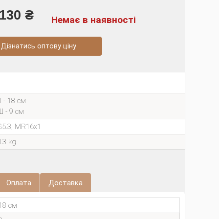
130 ₴
Немає в наявності
натись оптову ціну
В - 18 см
Ш - 9 см
G5.3, MR16х1
0.3 kg
Оплата
Доставка
18 см