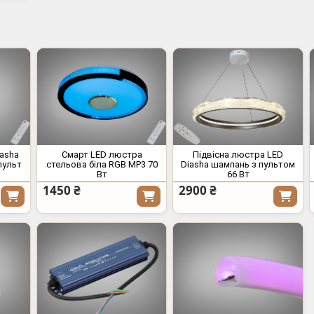
asha
Смарт LED люстра
Підвісна люстра LED
пульт
стельова біла RGB MP3 70
Diasha шампань з пультом
Вт
66 Вт
1450 ₴
2900 ₴