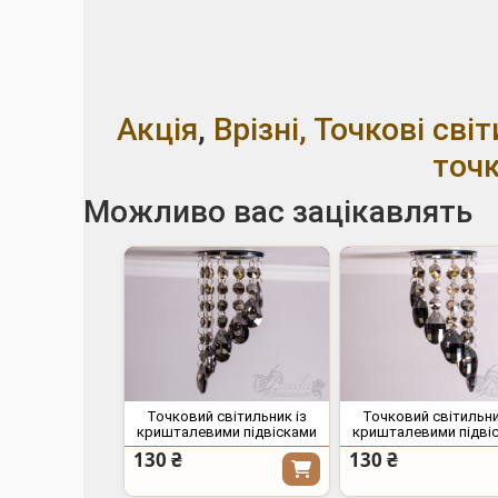
Акція
,
Врізні, Точкові св
точк
Можливо вас зацікавлять
Точковий світильник із
Точковий світильни
кришталевими підвісками
кришталевими підві
130 ₴
130 ₴