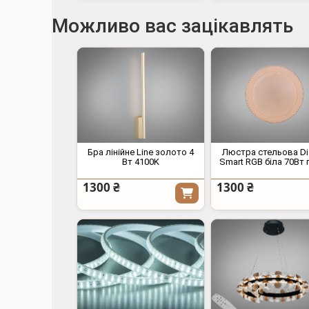
Можливо вас зацікавлять
Бра лінійне Line золото 4
Люстра стельова Di
Вт 4100K
Smart RGB біла 70Вт 
1300 ₴
1300 ₴