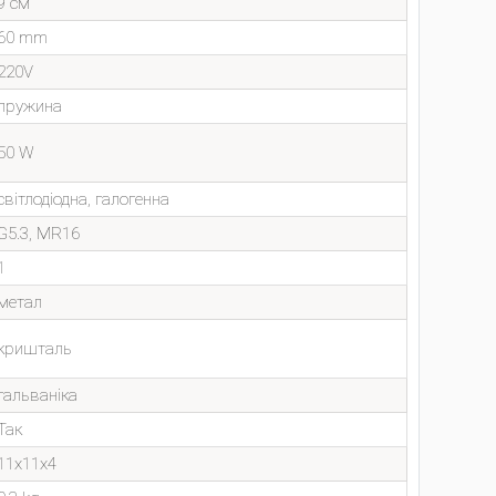
9 см
60 mm
220V
пружина
50 W
світлодіодна, галогенна
G5.3, MR16
1
метал
кришталь
гальваніка
Так
11x11x4