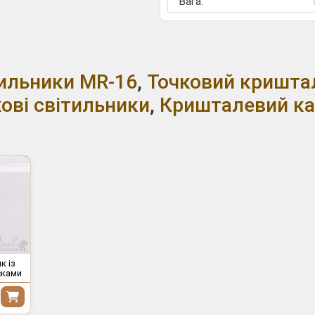
Вага:
ітильники MR-16
,
Точковий кришта
ові світильники
,
Кришталевий к
к із
сками