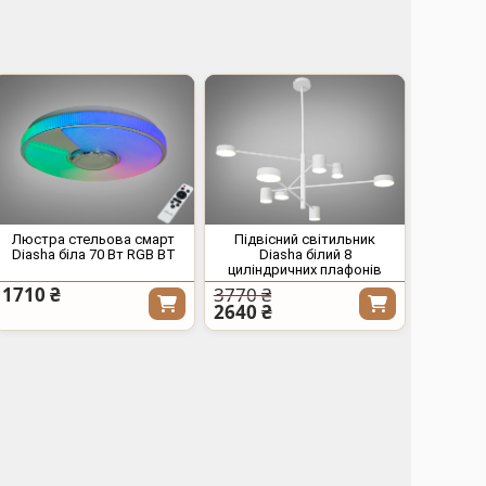
Люстра стельова смарт
Підвісний світильник
Diasha біла 70 Вт RGB BT
Diasha білий 8
циліндричних плафонів
1710 ₴
3770 ₴
2640 ₴