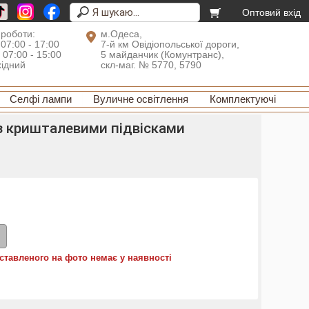
Оптовий вхід
 роботи:
м.Одеса,
 07:00 - 17:00
7-й км Овідіопольської дороги,
: 07:00 - 15:00
5 майданчик (Комунтранс),
хідний
скл-маг. № 5770, 5790
Селфі лампи
Вуличне освітлення
Комплектуючі
із кришталевими підвісками
ставленого на фото немає у наявності