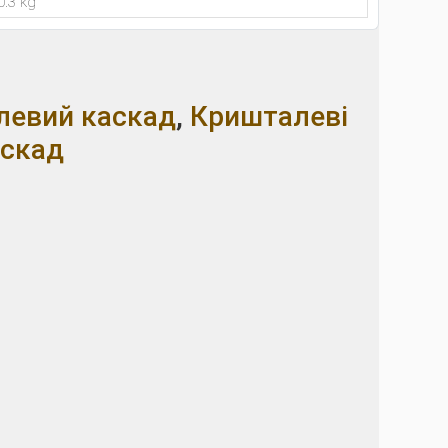
0.3 kg
левий каскад
,
Кришталеві
аскад