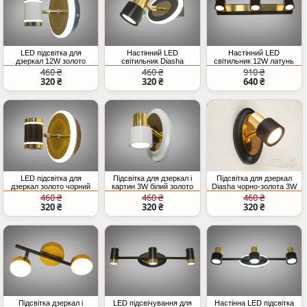
LED підсвітка для
Настінний LED
Настінний LED
дзеркал 12W золото
світильник Diasha
світильник 12W латунь
білий
чорний золото 9W
для картин
460 ₴
460 ₴
910 ₴
320 ₴
320 ₴
640 ₴
LED підсвітка для
Підсвітка для дзеркал і
Підсвітка для дзеркал
дзеркал золото чорний
картин 3W білий золото
Diasha чорно-золота 3W
12W CCT
LED
460 ₴
460 ₴
460 ₴
320 ₴
320 ₴
320 ₴
Підсвітка дзеркал і
LED підсвічування для
Настінна LED підсвітка