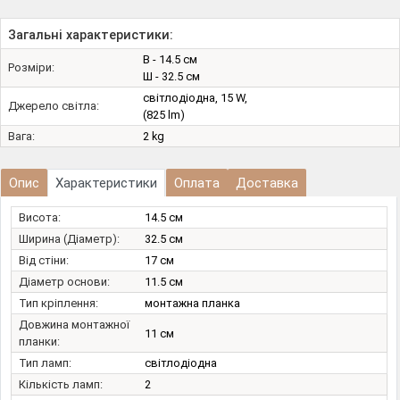
Загальні характеристики:
В - 14.5 см
Розміри:
Ш - 32.5 см
світлодіодна, 15 W,
Джерело світла:
(825 lm)
Вага:
2 kg
Опис
Характеристики
Оплата
Доставка
Висота:
14.5 см
Ширина (Діаметр):
32.5 см
Від стіни:
17 см
Діаметр основи:
11.5 см
Тип кріплення:
монтажна планка
Довжина монтажної
11 см
планки:
Тип ламп:
світлодіодна
Кількість ламп:
2