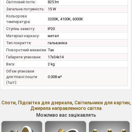
Світловий потік:
825 lm
Загальна потужність:
15 W
Кольорова
3200K, 4100K, 6000K
температура:
Ступінь захисту:
IP20
Матеріал каркасу:
метал
Тип покриття:
гальваніка
Поворотний механізм:
Так
Габарити упаковки:
17x34x14
Вага:
2 kg
Об'єм упаковки
для Нової пошти
0.008 м³
(1шт):
Споти
,
Підсвітка для дзеркала
,
Світильники для картин
,
Джерела направленного світла
Можливо вас зацікавлять