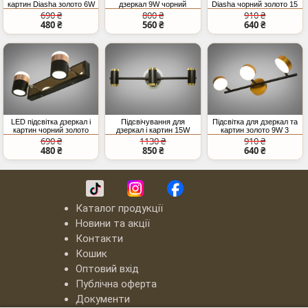
картин Diasha золото 6W
дзеркал 9W чорний
Diasha чорний золото 15
золото
Вт
690 ₴
800 ₴
910 ₴
480 ₴
560 ₴
640 ₴
LED підсвітка дзеркал і
Підсвічування для
Підсвітка для дзеркал та
картин чорний золото
дзеркал і картин 15W
картин золото 9W 3
8W
модулі
690 ₴
1130 ₴
910 ₴
480 ₴
850 ₴
640 ₴
Каталог продукції
Новини та акції
Контакти
Кошик
Оптовий вхід
Публічна оферта
Документи