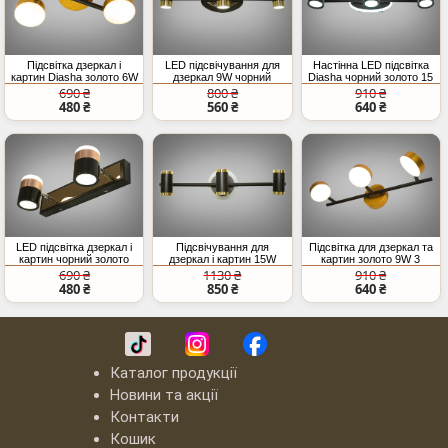
Підсвітка дзеркал і
LED підсвічування для
Настінна LED підсвітка
картин Diasha золото 6W
дзеркал 9W чорний
Diasha чорний золото 15
золото
Вт
690 ₴
800 ₴
910 ₴
480 ₴
560 ₴
640 ₴
LED підсвітка дзеркал і
Підсвічування для
Підсвітка для дзеркал та
картин чорний золото
дзеркал і картин 15W
картин золото 9W 3
8W
модулі
690 ₴
1130 ₴
910 ₴
480 ₴
850 ₴
640 ₴
Каталог продукції
Новини та акції
Контакти
Кошик