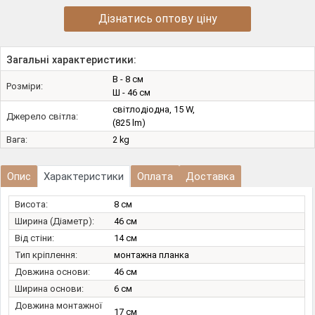
Дізнатись оптову ціну
Загальні характеристики:
В - 8 см
Розміри:
Ш - 46 см
світлодіодна, 15 W,
Джерело світла:
(825 lm)
Вага:
2 kg
Опис
Характеристики
Оплата
Доставка
Висота:
8 см
Ширина (Діаметр):
46 см
Від стіни:
14 см
Тип кріплення:
монтажна планка
Довжина основи:
46 см
Ширина основи:
6 см
Довжина монтажної
17 см