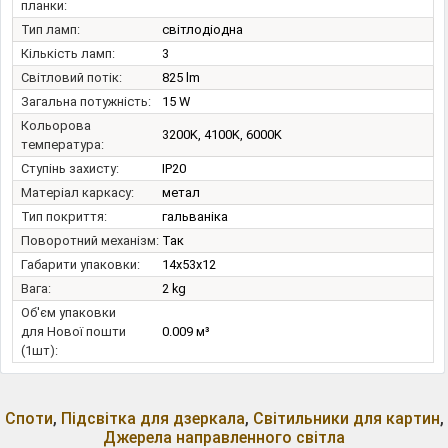
планки:
Тип ламп:
світлодіодна
Кількість ламп:
3
Світловий потік:
825 lm
Загальна потужність:
15 W
Кольорова
3200K, 4100K, 6000K
температура:
Ступінь захисту:
IP20
Матеріал каркасу:
метал
Тип покриття:
гальваніка
Поворотний механізм:
Так
Габарити упаковки:
14x53x12
Вага:
2 kg
Об'єм упаковки
для Нової пошти
0.009 м³
(1шт):
Споти
,
Підсвітка для дзеркала
,
Світильники для картин
,
Джерела направленного світла