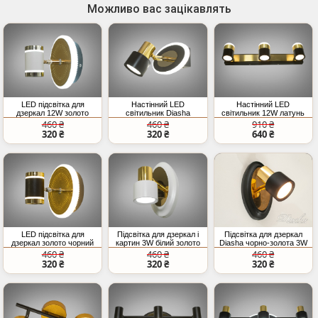
Можливо вас зацікавлять
LED підсвітка для
Настінний LED
Настінний LED
дзеркал 12W золото
світильник Diasha
світильник 12W латунь
білий
чорний золото 9W
для картин
460 ₴
460 ₴
910 ₴
320 ₴
320 ₴
640 ₴
LED підсвітка для
Підсвітка для дзеркал і
Підсвітка для дзеркал
дзеркал золото чорний
картин 3W білий золото
Diasha чорно-золота 3W
12W CCT
LED
460 ₴
460 ₴
460 ₴
320 ₴
320 ₴
320 ₴