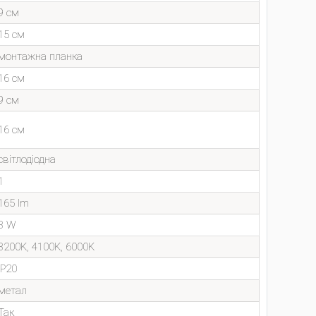
9 см
15 см
монтажна планка
16 см
9 см
16 см
світлодіодна
1
165 lm
3 W
3200K, 4100K, 6000K
IP20
метал
Так