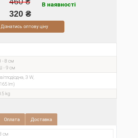
460 ₴
В наявності
320 ₴
натись оптову ціну
 - 8 см
Ш - 9 см
світлодіодна, 3 W,
(165 lm)
0.5 kg
Оплата
Доставка
8 см