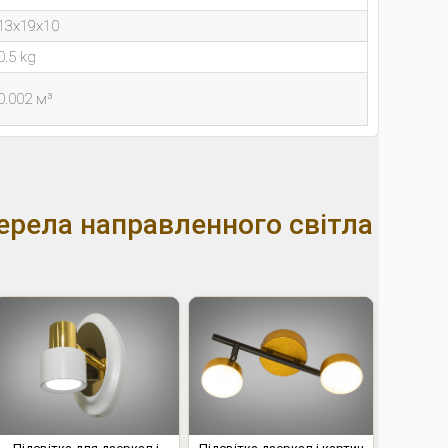
13x19x10
0.5 kg
0.002 м³
рела направленного світла