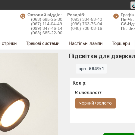
Оптовий відділ:
Роздріб:
Графік
(063) 685-25-30
(093) 334-53-40
Пн-Чт
:
(067) 114-04-49
(096) 763-76-04
Сб-Нд
(099) 347-46-14
(048) 708-03-16
Пт
: Ви
(063) 685-22-90
 стрічки
Трекові системи
Настільні лампи
Торшери
Підсвітка для дзеркал
арт: 5849/1
Колір:
В наявності:
чорний+золото