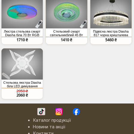
Люстра стельова смарт
Стельовий смарт
Підвісна люстра Diasha
Diasha біла 70 Вт RGB
світильникбілий 45 Вт
817 чорна кришталева
BT
RGB Bluetooth колонка
LED 190Вт
1710 ₴
1410 ₴
5460 ₴
Стельова люстра Diasha
біла LED димування
67Вт
2950 ₴
2060 ₴
Каталог продукції
Новини та акції
Контакти