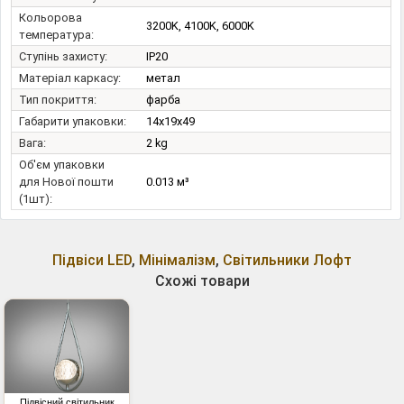
Кольорова
3200K, 4100K, 6000K
температура:
Ступінь захисту:
IP20
Матеріал каркасу:
метал
Тип покриття:
фарба
Габарити упаковки:
14x19x49
Вага:
2 kg
Об'єм упаковки
для Нової пошти
0.013 м³
(1шт):
Підвіси LED
,
Мінімалізм
,
Світильники Лофт
Схожі товари
Підвісний світильник