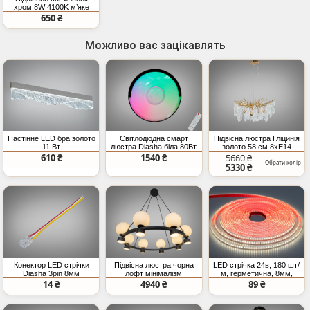
хром 8W 4100K м’яке
світло регульована
650 ₴
висота стиль Nordic
Можливо вас зацікавлять
Настінне LED бра золото
Світлодіодна смарт
Підвісна люстра Гліцинія
11 Вт
люстра Diasha біла 80Вт
золото 58 см 8xE14
RGB
610 ₴
1540 ₴
5660 ₴
Обрати колір
5330 ₴
Конектор LED стрічки
Підвісна люстра чорна
LED стрічка 24в, 180 шт/
Diasha 3pin 8мм
лофт мінімалізм
м, герметична, 8мм,
прозорий IDC
нейтральний
14 ₴
4940 ₴
89 ₴