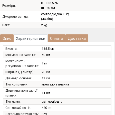
В - 135.5 см
Розміри:
Ш - 20 см
світлодіодна, 8 W,
Джерело світла:
(440 lm)
Вага:
2 kg
Опис
Характеристики
Оплата
Доставка
Висота:
135.5 см
Мінімальна висота:
50 см
Можливість
Так
регулювання висоти:
Ширина (Діаметр):
20 см
Діаметр основи:
12 см
Тип кріплення:
монтажна планка
Довжина монтажної
11 см
планки:
Тип ламп:
світлодіодна
Світловий потік:
440 lm
Загальна потужність:
8 W