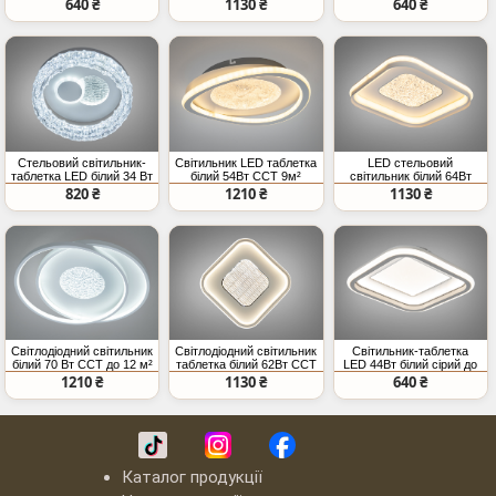
640 ₴
1130 ₴
640 ₴
Стельовий світильник-
Світильник LED таблетка
LED стельовий
таблетка LED білий 34 Вт
білий 54Вт CCT 9м²
світильник білий 64Вт
до 6 м² накладний
CCT 11м2
820 ₴
1210 ₴
1130 ₴
Світлодіодний світильник
Світлодіодний світильник
Світильник-таблетка
білий 70 Вт CCT до 12 м²
таблетка білий 62Вт CCT
LED 44Вт білий сірий до
11 м2
8м²
1210 ₴
1130 ₴
640 ₴
Каталог продукції