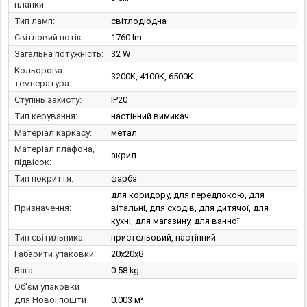
планки:
Тип ламп:
світлодіодна
Світловий потік:
1760 lm
Загальна потужність:
32 W
Кольорова
3200K, 4100K, 6500K
температура:
Ступінь захисту:
IP20
Тип керування:
настінний вимикач
Матеріал каркасу:
метал
Матеріал плафона,
акрил
підвісок:
Тип покриття:
фарба
для коридору, для передпокою, для
Призначення:
вітальні, для сходів, для дитячої, для
кухні, для магазину, для ванної
Тип світильника:
пристельовий, настінний
Габарити упаковки:
20x20x8
Вага:
0.58 kg
Об'єм упаковки
для Нової пошти
0.003 м³