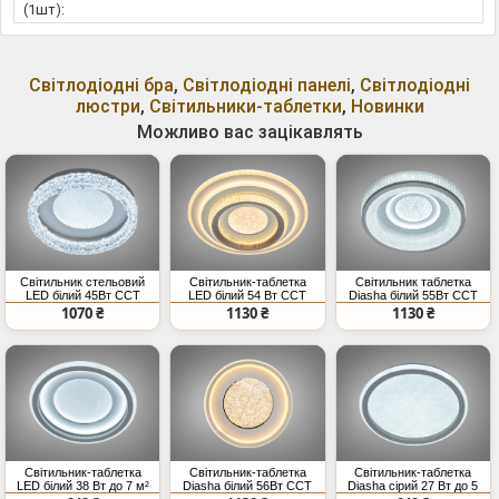
(1шт):
Світлодіодні бра
,
Світлодіодні панелі
,
Світлодіодні
люстри
,
Світильники-таблетки
,
Новинки
Можливо вас зацікавлять
Світильник стельовий
Світильник-таблетка
Світильник таблетка
LED білий 45Вт CCT
LED білий 54 Вт CCT
Diasha білий 55Вт CCT
вимикач
вимикач
1070 ₴
1130 ₴
1130 ₴
Світильник-таблетка
Світильник-таблетка
Світильник-таблетка
LED білий 38 Вт до 7 м²
Diasha білий 56Вт CCT
Diasha сірий 27 Вт до 5
вимикач
м²