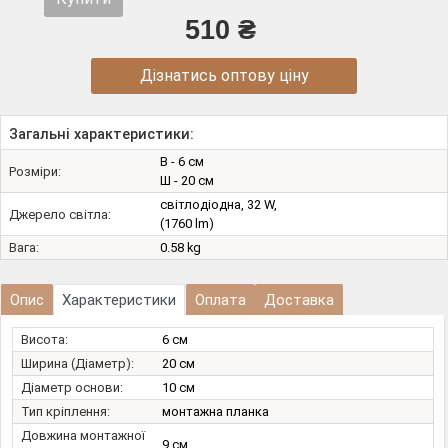
510 ₴
Дізнатись оптову ціну
Загальні характеристики:
В - 6 см
Розміри:
Ш - 20 см
світлодіодна, 32 W,
Джерело світла:
(1760 lm)
Вага:
0.58 kg
Опис
Характеристики
Оплата
Доставка
Висота:
6 см
Ширина (Діаметр):
20 см
Діаметр основи:
10 см
Тип кріплення:
монтажна планка
Довжина монтажної
9 см