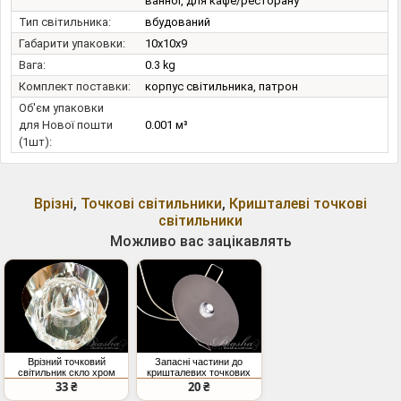
ванної, для кафе/ресторану
Тип світильника:
вбудований
Габарити упаковки:
10x10x9
Вага:
0.3 kg
Комплект поставки:
корпус світильника, патрон
Об'єм упаковки
для Нової пошти
0.001 м³
(1шт):
Врізні
,
Точкові світильники
,
Кришталеві точкові
світильники
Можливо вас зацікавлять
Врізний точковий
Запасні частини до
світильник скло хром
кришталевих точкових
220В 35Вт IP20
світильників, світлодіод
33 ₴
20 ₴