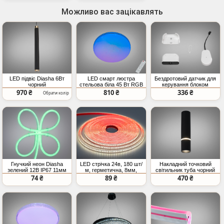
Можливо вас зацікавлять
LED підвіс Diasha 6Вт
LED смарт люстра
Бездротовий датчик для
чорний
стельова біла 45 Вт RGB
керування блоком
пульт
живлення LED стрічки,
970 ₴
810 ₴
336 ₴
Обрати колір
PIR, присутність людини
Гнучкий неон Diasha
LED стрічка 24в, 180 шт/
Накладний точковий
зелений 12В IP67 11мм
м, герметична, 8мм,
світильник туба чорний
SMD2835
нейтральний
GU10
74 ₴
89 ₴
470 ₴