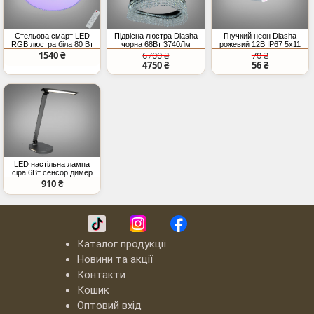
Стельова смарт LED
Підвісна люстра Diasha
Гнучкий неон Diasha
RGB люстра біла 80 Вт
чорна 68Вт 3740Лм
рожевий 12В IP67 5x11
пульт
SMD2835
1540 ₴
6700 ₴
70 ₴
4750 ₴
56 ₴
LED настільна лампа
сіра 6Вт сенсор димер
910 ₴
Каталог продукції
Новини та акції
Контакти
Кошик
Оптовий вхід