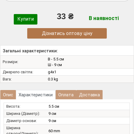
33 ₴
В наявності
Купити
Дізнатись оптову ціну
Загальні характеристики:
В - 5.5 см
Розміри:
Ш - 9 см
Джерело світла:
g4х1
Вага:
0.3 kg
Опис
Характеристики
Оплата
Доставка
Висота:
5.5 см
Ширина (Діаметр):
9 см
Діаметр основи:
9 см
Ширина
60 mm
отвору(Діаметр):