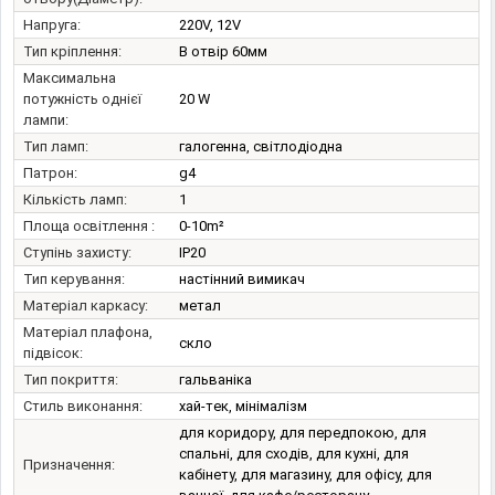
Напруга:
220V, 12V
Тип кріплення:
В отвір 60мм
Максимальна
потужність однієї
20 W
лампи:
Тип ламп:
галогенна, світлодіодна
Патрон:
g4
Кількість ламп:
1
Площа освітлення :
0-10m²
Ступінь захисту:
IP20
Тип керування:
настінний вимикач
Матеріал каркасу:
метал
Матеріал плафона,
скло
підвісок:
Тип покриття:
гальваніка
Стиль виконання:
хай-тек, мінімалізм
для коридору, для передпокою, для
спальні, для сходів, для кухні, для
Призначення:
кабінету, для магазину, для офісу, для