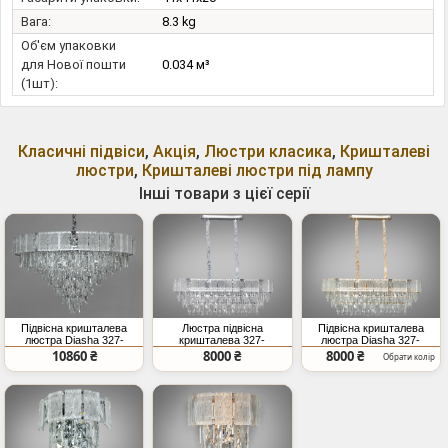
Вага:
8.3 kg
Об'єм упаковки
для Нової пошти
0.034 м³
(1шт):
Класичні підвіси
,
Акція
,
Люстри класика
,
Кришталеві
люстри
,
Кришталеві люстри під лампу
Інші товари з цієї серії
Підвісна кришталева
Люстра підвісна
Підвісна кришталева
люстра Diasha 327-
кришталева 327-
люстра Diasha 327-
750CH хром 18 ламп
850X300CH хром
850X300GD золото овал
10860 ₴
8000 ₴
8000 ₴
Обрати колір
E14 багатоярусна для
овальна 10 ламп E14
10 ламп E14
вітальні