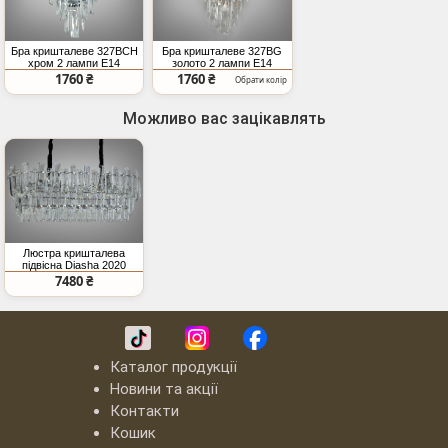
Бра кришталеве 327BCH
Бра кришталеве 327BG
хром 2 лампи E14
золото 2 лампи E14
каскадні підвіски
каскадні підвіски
1760 ₴
1760 ₴
Обрати колір
Можливо вас зацікавлять
Люстра кришталева
підвісна Diasha 2020
хром 8 ламп овальна
7480 ₴
форма
Каталог продукції
Новини та акції
Контакти
Кошик