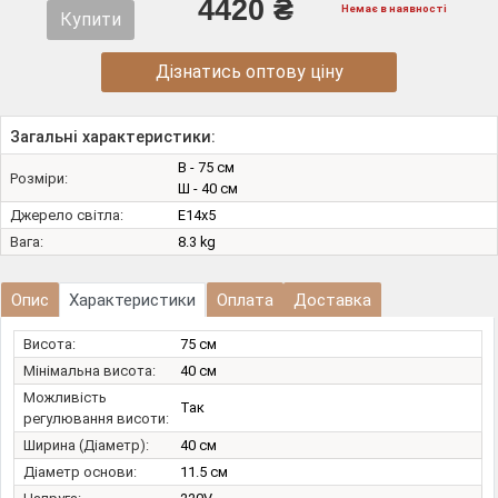
4420 ₴
Немає в наявності
Купити
Дізнатись оптову ціну
Загальні характеристики:
В - 75 см
Розміри:
Ш - 40 см
Джерело світла:
E14х5
Вага:
8.3 kg
Опис
Характеристики
Оплата
Доставка
Висота:
75 см
Мінімальна висота:
40 см
Можливість
Так
регулювання висоти:
Ширина (Діаметр):
40 см
Діаметр основи:
11.5 см