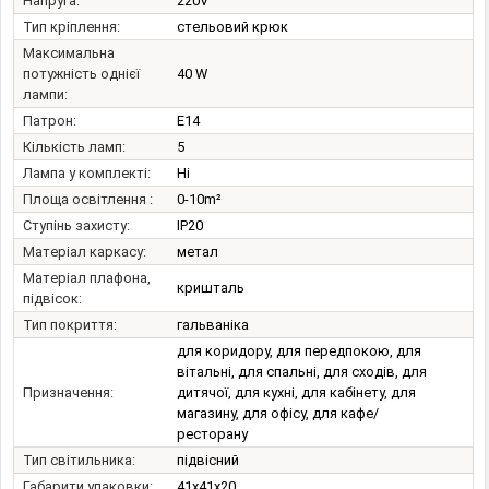
Напруга:
220V
Тип кріплення:
стельовий крюк
Максимальна
потужність однієї
40 W
лампи:
Патрон:
E14
Кількість ламп:
5
Лампа у комплекті:
Ні
Площа освітлення :
0-10m²
Ступінь захисту:
IP20
Матеріал каркасу:
метал
Матеріал плафона,
кришталь
підвісок:
Тип покриття:
гальваніка
для коридору, для передпокою, для
вітальні, для спальні, для сходів, для
Призначення:
дитячої, для кухні, для кабінету, для
магазину, для офісу, для кафе/
ресторану
Тип світильника:
підвісний
Габарити упаковки:
41x41x20