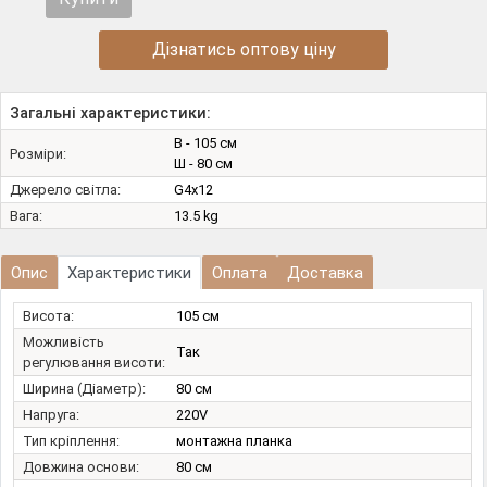
Дізнатись оптову ціну
Загальні характеристики:
В - 105 см
Розміри:
Ш - 80 см
Джерело світла:
G4х12
Вага:
13.5 kg
Опис
Характеристики
Оплата
Доставка
Висота:
105 см
Можливість
Так
регулювання висоти:
Ширина (Діаметр):
80 см
Напруга:
220V
Тип кріплення:
монтажна планка
Довжина основи:
80 см