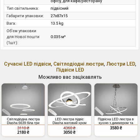
офісу, для кафе/ресторану
Тип світильника:
підвісний
Габарити упаковки:
27x87x15
Вага:
13.5 kg
Об'єм упаковки
для Нової пошти
0.035 м³
(1шт):
Сучасні LED підвіси
,
Світлодіодні люстри
,
Люстри LED
,
Підвіси LED
Можливо вас зацікавлять
Світлодіодна люстра
LED люстра підвіс
Підвісна LED люстра в
Diasha 6639 біла три
Diasha матовий хром
кухню з диммером та
кільця 80 60 40 см пульт
140 Вт
пультом, 90 Вт, хром
3110 ₴
4360 ₴
3580 ₴
115 Вт CCT 3200 6000K
2180 ₴
3050 ₴