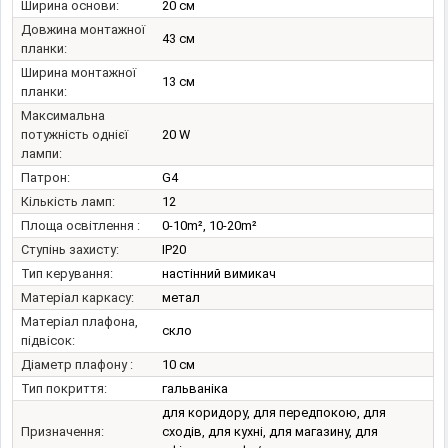
Ширина основи:
20 см
Довжина монтажної
43 см
планки:
Ширина монтажної
13 см
планки:
Максимальна
потужність однієї
20 W
лампи:
Патрон:
G4
Кількість ламп:
12
Площа освітлення :
0-10m², 10-20m²
Ступінь захисту:
IP20
Тип керування:
настінний вимикач
Матеріал каркасу:
метал
Матеріал плафона,
скло
підвісок:
Діаметр плафону :
10 см
Тип покриття:
гальваніка
для коридору, для передпокою, для
Призначення:
сходів, для кухні, для магазину, для