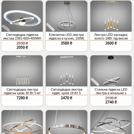
Світлодіодна підвісна
Елегантна LED люстра
Люстра LED каскадна
люстра 2391-600+400WH
підвісна в кухню, 100W,
золото 18Вт під високі
біла з двома кільцями
хром
стелі
2930 ₴
3580 ₴
2600 ₴
2050 ₴
Світлодіодна люстра
Світлодіодна люстра
Стильна підвісна LED
підвісна хром 30 Вт 5 м²
підвіс хром 18 Вт 5
люстра в вітальню з
конусів
пультом, димером, 90W,
7280 ₴
2470 ₴
3190 ₴
чорний
2740 ₴