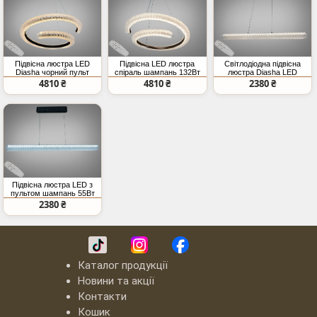
Підвісна люстра LED
Підвісна LED люстра
Світлодіодна підвісна
Diasha чорний пульт
спіраль шампань 132Вт
люстра Diasha LED
132Вт 7260Лм
7260Лм
чорна 55Вт
4810 ₴
4810 ₴
2380 ₴
Підвісна люстра LED з
пультом шампань 55Вт
10м²
2380 ₴
Каталог продукції
Новини та акції
Контакти
Кошик