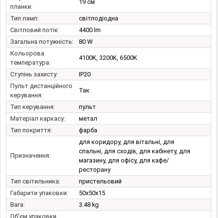
19 см
планки:
Тип ламп:
світлодіодна
Світловий потік:
4400 lm
Загальна потужність:
80 W
Кольорова
4100K, 3200K, 6500K
температура:
Ступінь захисту:
IP20
Пульт дистанційного
Так
керування:
Тип керування:
пульт
Матеріал каркасу:
метал
Тип покриття:
фарба
для коридору, для вітальні, для
спальні, для сходів, для кабінету, для
Призначення:
магазину, для офісу, для кафе/
ресторану
Тип світильника:
пристельовий
Габарити упаковки:
50x50x15
Вага:
3.48 kg
Об'єм упаковки