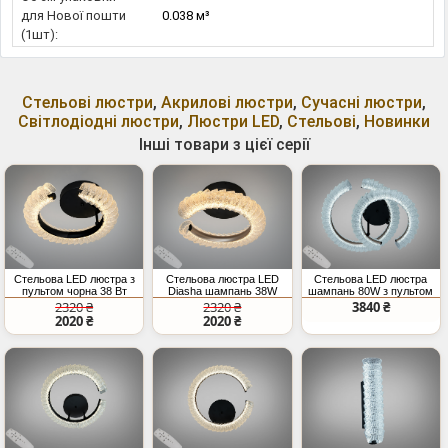
для Нової пошти
0.038 м³
(1шт):
Стельові люстри
,
Акрилові люстри
,
Сучасні люстри
,
Світлодіодні люстри
,
Люстри LED
,
Стельові
,
Новинки
Інші товари з цієї серії
Стельова LED люстра з
Стельова люстра LED
Стельова LED люстра
пультом чорна 38 Вт
Diasha шампань 38W
шампань 80W з пультом
пульт
2320 ₴
2320 ₴
3840 ₴
2020 ₴
2020 ₴