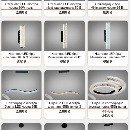
Стельова LED люстра
Стельова LED люстра
Світлодіодне бра
чорна 50W пульт
півкільце шампань 50 Вт
Мінімалізм чорне 16 Вт
30 см
2380 ₴
2380 ₴
820 ₴
Настінне LED бра
Настінне LED бра
Настінне LED бра
шампань 16 Вт 3 режими
Мінімалізм чорне 22 Вт
Мінімалізм шампань 22
Вт три режими
820 ₴
950 ₴
950 ₴
Світлодіодна люстра
Підвісна LED люстра
Підвісна світлодіодна
Diasha LED чорна 55Вт
шампань 55Вт пульт 3
люстра чорна 85Вт пульт
пульт
режими
15м²
2380 ₴
2380 ₴
4170 ₴
3450 ₴