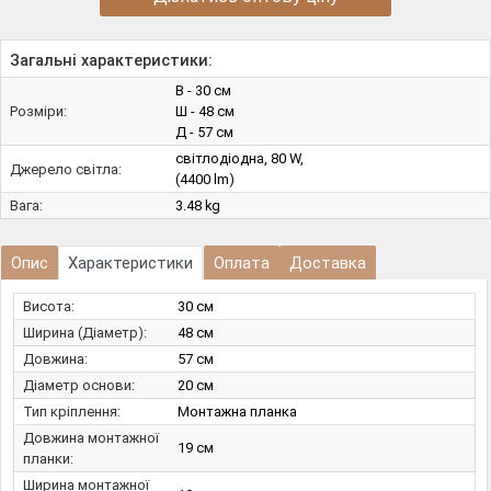
Загальні характеристики:
В - 30 см
Розміри:
Ш - 48 см
Д - 57 см
світлодіодна, 80 W,
Джерело світла:
(4400 lm)
Вага:
3.48 kg
Опис
Характеристики
Оплата
Доставка
Висота:
30 см
Ширина (Діаметр):
48 см
Довжина:
57 см
Діаметр основи:
20 см
Тип кріплення:
Монтажна планка
Довжина монтажної
19 см
планки:
Ширина монтажної