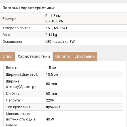
Загальні характеристики:
В - 1.5 см
Розміри:
Ш - 10.5 см
Джерело світла:
g5.3, MR16х1
Вага:
0.14 kg
Оснащення:
LED підсвітка 3W
Опис
Характеристики
Оплата
Доставка
Висота:
1.5 см
Ширина (Діаметр):
10.5 см
Ширина
60 mm
отвору(Діаметр):
Глибина:
60 mm
Напруга:
220V
Тип кріплення:
пружина
Максимальна
потужність однієї
40 W
лампи: