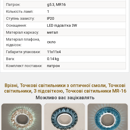
Патрон:
g5.3, MR16
Кількість ламп:
1
Ступінь захисту:
IP20
Оснащення:
LED підсвітка 3W
Матеріал каркасу:
метал
Матеріал плафона,
скло
підвісок:
Габарити упаковки:
11x11x4
Вага:
0.14 kg
Комплект поставки:
патрон
Врізні
,
Точкові світильники з оптичної смоли, Точкові
світильники
,
З підсвіткою
,
Точкові світильники MR-16
Можливо вас зацікавлять