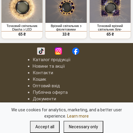
Точковий світильник
Врізний світильник з
Точковий врізний
Diasha з LED
фіолетовими
світильник біле-
підсвічуванням білий
кристалами, тепле
фіолетове скло LED
65 ₴
33 ₴
65 ₴
світло
підсвічування
Каталог продукції
Новини та акції
Контакти
Кошик
Оптовий вхід
Публічна оферта
Документи
LED люстри "Квадрати"
We use cookies for analytics, marketing, and a better user
Серія "8060"
experience.
Learn more
Серія "8022"
Світлодіодні люстри з димером
Accept all
Necessary only
Освітлення для блекаута