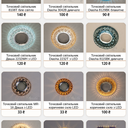
Точковий світильник
Точковий світильник
Точковий світильник
8108T біле світло
Diasha 3042B димчате
Diasha 8129BK блакитне
світлодіодний підсвіт
скло LED підсвічування
скло лед підсвічування
140 ₴
100 ₴
90 ₴
Точковий світильник
Точковий світильник
Точковий світильник
Діаша 2232WH з LED
Diasha 2232T з LED
Diasha 8115BK димчате
підсвічуванням білий
підсвічуванням біле
скло з LED підсвіткою
120 ₴
120 ₴
120 ₴
світло
Точковий світильник MR-
Точковий світильник
Точковий світильник
16 Діаша з LED
коричневе скло LED
коричневе скло з LED
підсвічуванням
підсвічування
підсвічуванням
33 ₴
33 ₴
100 ₴
димчасте скло