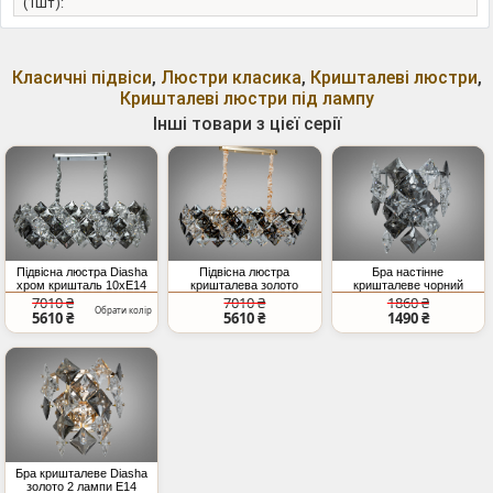
(1шт):
Класичні підвіси
,
Люстри класика
,
Кришталеві люстри
,
Кришталеві люстри під лампу
Інші товари з цієї серії
Підвісна люстра Diasha
Підвісна люстра
Бра настінне
хром кришталь 10xE14
кришталева золото
кришталеве чорний
10xE14
хром 2xE14
7010 ₴
7010 ₴
1860 ₴
Обрати колір
5610 ₴
5610 ₴
1490 ₴
Бра кришталеве Diasha
золото 2 лампи E14