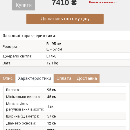
7410 ₴
Немає в наявності
Купити
Дізнатись оптову ціну
Загальні характеристики:
В - 95 см
Розміри:
Ш - 57 см
Джерело світла:
E14х8
Вага:
12.1 kg
Опис
Характеристики
Оплата
Доставка
Висота:
95 см
Мінімальна висота:
45 см
Можливість
Так
регулювання висоти:
Ширина (Діаметр):
57 см
Діаметр основи:
12 см