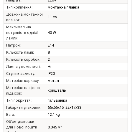
Напруга:
220V
Тип кріплення:
монтажна планка
Довжина монтажної
11 см
планки:
Максимальна
потужність однієї
40 W
лампи:
Патрон:
E14
Кількість ламп:
8
Кількість коробок:
2
Лампа у комплекті:
Ні
Ступінь захисту:
IP20
Матеріал каркасу:
метал
Матеріал плафона,
кришталь
підвісок:
Тип покриття:
гальваніка
Габарити упаковки:
55x55x15, 22x17x33
Вага:
12.1 kg
Об'єм упаковки
для Нової пошти
0.045 м³