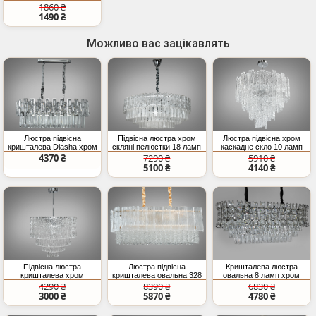
класика
1860 ₴
1490 ₴
Можливо вас зацікавлять
Люстра підвісна
Підвісна люстра хром
Люстра підвісна хром
кришталева Diasha хром
скляні пелюстки 18 ламп
каскадне скло 10 ламп
12xE14
діаметр 73 см
E14 для вітальні
4370 ₴
7290 ₴
5910 ₴
5100 ₴
4140 ₴
Підвісна люстра
Люстра підвісна
Кришталева люстра
кришталева хром
кришталева овальна 328
овальна 8 ламп хром
каскадні скляні підвіси
золото 10 ламп E14
модель
4290 ₴
8390 ₴
6830 ₴
3000 ₴
5870 ₴
4780 ₴