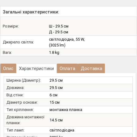
Загальні характеристики:
Розміри:
Ш - 29.5 см
Д - 29.5 см
світлодіодна, 55 W,
Джерело світла:
(3025 lm)
Вага:
1.8 kg
Опис
Характеристики
Оплата
Доставка
Ширина (Діаметр):
29.5 см
Довжина:
29.5 см
Від стіни:
6 см
Діаметр основи:
15 см
Тип кріплення:
монтажна планка
Довжина монтажної
14.5 см
планки:
Тип ламп:
світлодіодна