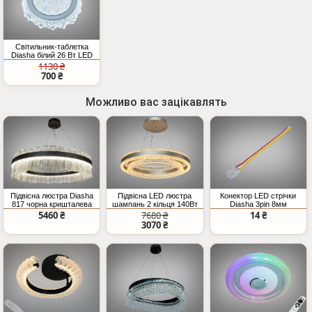
Світильник-таблетка
Diasha білий 26 Вт LED
накладний
1130 ₴
700 ₴
Можливо вас зацікавлять
Підвісна люстра Diasha
Підвісна LED люстра
Конектор LED стрічки
817 чорна кришталева
шампань 2 кільця 140Вт
Diasha 3pin 8мм
LED 190Вт
7700Лм
прозорий IDC
5460 ₴
7680 ₴
14 ₴
3070 ₴