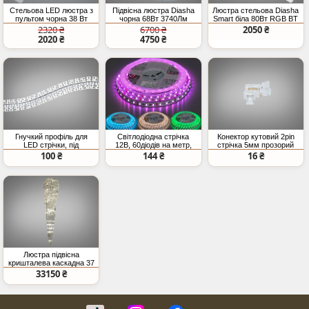
Стельова LED люстра з
Підвісна люстра Diasha
Люстра стельова Diasha
пультом чорна 38 Вт
чорна 68Вт 3740Лм
Smart біла 80Вт RGB BT
Tuya
2320 ₴
6700 ₴
2050 ₴
2020 ₴
4750 ₴
Гнучкий профіль для
Світлодіодна стрічка
Конектор кутовий 2pin
LED стрічки, під
12В, 60діодів на метр,
стрічка 5мм прозорий
штукатурку (ціна за 3
10мм, RGB+тепле світло
SMD COB
100 ₴
144 ₴
16 ₴
метри)
Люстра підвісна
кришталева каскадна 37
ламп хром модель
33150 ₴
82207