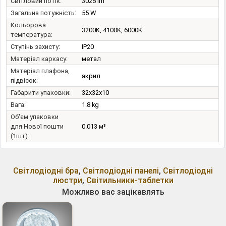
Світловий потік:
3025 lm
Загальна потужність:
55 W
Кольорова
3200K, 4100K, 6000K
температура:
Ступінь захисту:
IP20
Матеріал каркасу:
метал
Матеріал плафона,
акрил
підвісок:
Габарити упаковки:
32x32x10
Вага:
1.8 kg
Об'єм упаковки
для Нової пошти
0.013 м³
(1шт):
Світлодіодні бра
,
Світлодіодні панелі
,
Світлодіодні
люстри
,
Світильники-таблетки
Можливо вас зацікавлять