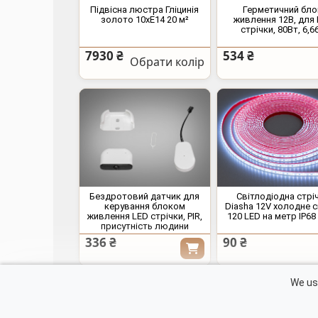
Підвісна люстра Гліцинія
Герметичний бло
золото 10xE14 20 м²
живлення 12В, для
стрічки, 80Вт, 6,6
7930 ₴
534 ₴
Обрати колір
Бездротовий датчик для
Світлодіодна стрі
керування блоком
Diasha 12V холодне с
живлення LED стрічки, PIR,
120 LED на метр IP68
присутність людини
336 ₴
90 ₴
Контакти
We use
Кошик
Каталог продукції
Оптовий вхід