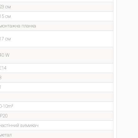
23 см
15 см
монтажна планка
17 см
40 W
E14
3
1
0-10m²
IP20
настінний вимикач
метал