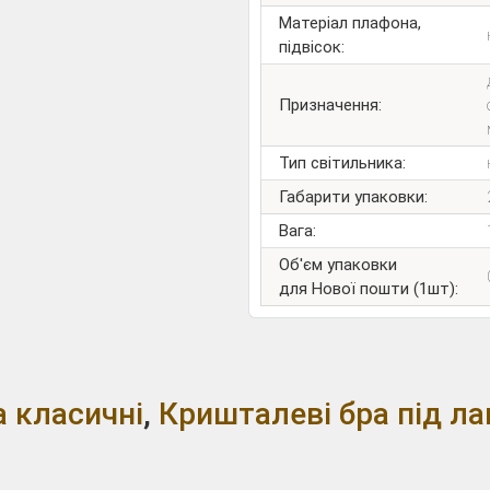
Матеріал плафона,
підвісок:
Призначення:
Тип світильника:
Габарити упаковки:
Вага:
Об'єм упаковки
для Нової пошти (1шт):
а класичні
,
Кришталеві бра під л