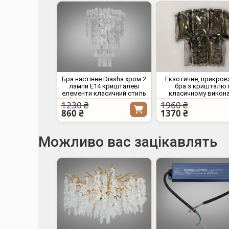
Бра настінне Diasha хром 2
Екзотичне, прикров
лампи E14 кришталеві
бра з кришталю 
елементи класичний стиль
класичному викона
1230 ₴
1960 ₴
860 ₴
1370 ₴
Можливо вас зацікавлять