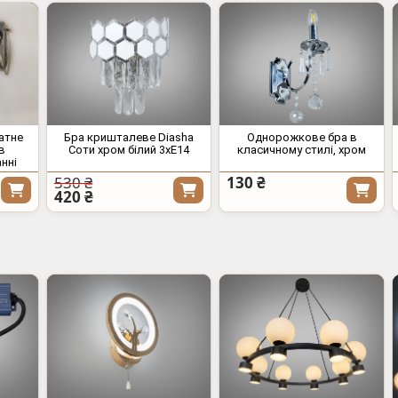
атне
Бра кришталеве Diasha
Однорожкове бра в
в
Соти хром білий 3xE14
класичному стилі, хром
нні
530 ₴
130 ₴
420 ₴