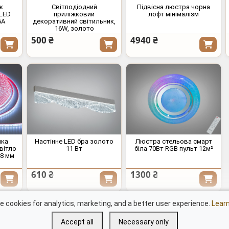
к
Світлодіодний
Підвісна люстра чорна
 LED
приліжковий
лофт мінімалізм
6А
декоративний світильник,
16W, золото
500 ₴
4940 ₴
чка
Настінне LED бра золото
Люстра стельова смарт
вітло
11 Вт
біла 70Вт RGB пульт 12м²
 8 мм
610 ₴
1300 ₴
Документи
Сві
 cookies for analytics, marketing, and a better user experience.
Lear
LED люстри "Квадрати"
дим
Accept all
Necessary only
Серія "8060"
Осв