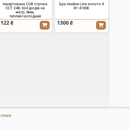
Інвертована COB стрічка
Бра лінійне Line золото 4
CCT 24В, 624 діодів на
Вт 4100K
метр, 8мм,
теплий+холодний
122 ₴
1300 ₴
тлодіодні люстри з
n more
ером
ітлення для блекаута