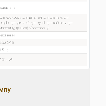
кришталь
для коридору, для вітальні, для спальні, для
сходів, для дитячої, для кухні, для кабінету, для
магазину, для кафе/ресторану
настінний
25x36x15
1.5 kg
0.014 м³
ампу