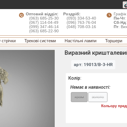
Оптовий відділ:
Роздріб:
Графік
(063) 685-25-30
(093) 334-53-40
Пн-Чт
:
(067) 114-04-49
(096) 763-76-04
Сб-Нд
(099) 347-46-14
(048) 708-03-16
Пт
: Ви
(063) 685-22-90
 стрічки
Трекові системи
Настільні лампи
Торшери
Виразний кришталевий 
арт: 19013/B-3-HR
Колір:
Немає в наявності:
хром
золото
Кольору пред