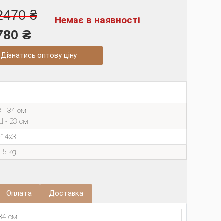
2470 ₴
Немає в наявності
780 ₴
натись оптову ціну
В - 34 см
Ш - 23 см
E14х3
1.5 kg
Оплата
Доставка
34 см