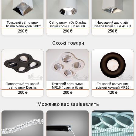
Точковий світильник
Світильник-туба Diasha
Накладний даунлайт
Diasha білий хром 20Вт
білий хром 15Вт 4100К
Diasha білий 10Вт 4100К
4100К
290 ₴
290 ₴
250 ₴
Схожі товари
Поворотний точковий
Точковий світильник
Точковий світильник
світильник Diasha
MR16 4 лампи білий
врізний круглий MR16
чорний MR16 4x
поворотний
чорний IP20
200 ₴
200 ₴
120 ₴
Можливо вас зацікавлять