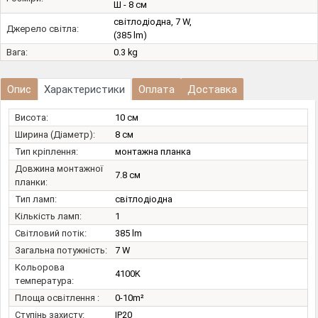
Ш - 8 см
світлодіодна, 7 W,
Джерело світла:
(385 lm)
Вага:
0.3 kg
Опис
Характеристики
Оплата
Доставка
Висота:
10 см
Ширина (Діаметр):
8 см
Тип кріплення:
монтажна планка
Довжина монтажної
7.8 см
планки:
Тип ламп:
світлодіодна
Кількість ламп:
1
Світловий потік:
385 lm
Загальна потужність:
7 W
Кольорова
4100K
температура:
Площа освітлення :
0-10m²
Ступінь захисту:
IP20