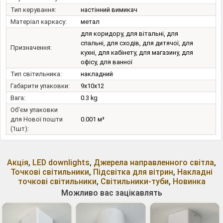
Тип керування:
настінний вимикач
Матеріал каркасу:
метал
для коридору, для вітальні, для
спальні, для сходів, для дитячої, для
Призначення:
кухні, для кабінету, для магазину, для
офісу, для ванної
Тип світильника:
накладний
Габарити упаковки:
9x10x12
Вага:
0.3 kg
Об'єм упаковки
для Нової пошти
0.001 м³
(1шт):
Акція
,
LED downlights
,
Джерела направленного світла
,
Точкові світильники
,
Підсвітка для вітрин
,
Накладні
точкові світильники
,
Світильники-туби
,
Новинка
Можливо вас зацікавлять