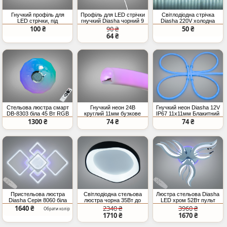
Гнучкий профіль для
Профіль для LED стрічки
Світлодіодна стрічка
LED стрічки, під
гнучкий Diasha чорний 9
Diasha 220V холодна
штукатурку (ціна за 3
мм (ціна за 1 метр)
IP65 180 LED м
100 ₴
90 ₴
50 ₴
метри)
64 ₴
Стельова люстра смарт
Гнучкий неон 24В
Гнучкий неон Diasha 12V
DB-8303 біла 45 Вт RGB
круглий 11мм бузкове
IP67 11x11мм Блакитний
Bluetooth колонка TUYA
світло IP67
1300 ₴
74 ₴
74 ₴
пульт
Пристельова люстра
Світлодіодна стельова
Люстра стельова Diasha
Diasha Серія 8060 біла
люстра чорна 35Вт до
LED хром 52Вт пульт
LED 95Вт пульт дімер
6м²
1640 ₴
2340 ₴
3960 ₴
Обрати колір
1710 ₴
1670 ₴