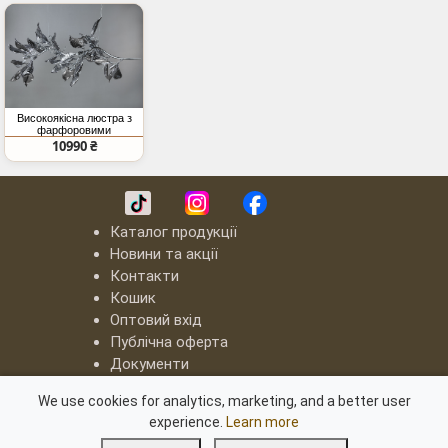
Високоякісна люстра з
фарфоровими
елементами на 6 ламп,
10990 ₴
хром
Каталог продукції
Новини та акції
Контакти
Кошик
Оптовий вхід
Публічна оферта
Документи
LED люстри "Квадрати"
We use cookies for analytics, marketing, and a better user
Серія "8060"
experience.
Learn more
Серія "8022"