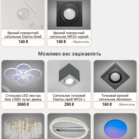
Врізний поворотний
Врізний поворотний
світильник Diasha білий
світильник MR16 чорний
MR16 G5 3
алюміній
140 ₴
140 ₴
Обрати колір
Можливо вас зацікавлять
Стельова LED люстра
Світильник точковий
Точковий врізний
біла 135Вт пульт димер
Diasha сірий MR16 з
світильник Aluminium
поворотом
чорний MR16 IP20
3060 ₴
290 ₴
160 ₴
Обрати колір