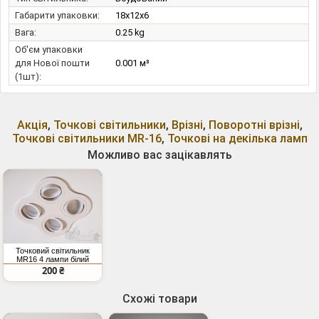
Габарити упаковки:
18x12x6
Вага:
0.25 kg
Об'єм упаковки
для Нової пошти
0.001 м³
(1шт):
Акція
,
Точкові світильники
,
Врізні
,
Поворотні врізні
,
Точкові світильники MR-16
,
Точкові на декілька ламп
Можливо вас зацікавлять
Точковий світильник
MR16 4 лампи білий
поворотний
200 ₴
Схожі товари