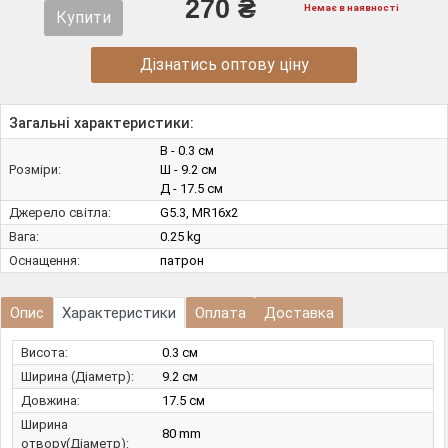
270 ₴
Немає в наявності
Купити
Дізнатись оптову ціну
Загальні характеристики:
В - 0.3 см
Розміри:
Ш - 9.2 см
Д - 17.5 см
Джерело світла:
G5.3, MR16х2
Вага:
0.25 kg
Оснащення:
патрон
Опис
Характеристики
Оплата
Доставка
Висота:
0.3 см
Ширина (Діаметр):
9.2 см
Довжина:
17.5 см
Ширина
80 mm
отвору(Діаметр):