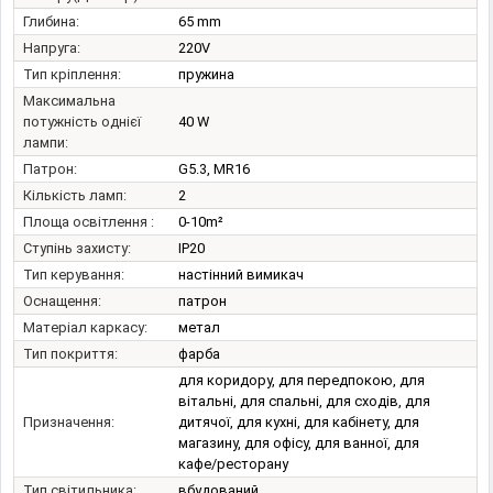
Глибина:
65 mm
Напруга:
220V
Тип кріплення:
пружина
Максимальна
потужність однієї
40 W
лампи:
Патрон:
G5.3, MR16
Кількість ламп:
2
Площа освітлення :
0-10m²
Ступінь захисту:
IP20
Тип керування:
настінний вимикач
Оснащення:
патрон
Матеріал каркасу:
метал
Тип покриття:
фарба
для коридору, для передпокою, для
вітальні, для спальні, для сходів, для
Призначення:
дитячої, для кухні, для кабінету, для
магазину, для офісу, для ванної, для
кафе/ресторану
Тип світильника:
вбудований