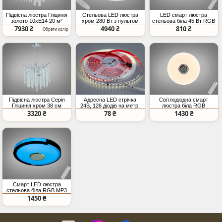
Підвісна люстра Гліцинія
Стельова LED люстра
LED смарт люстра
золото 10xE14 20 м²
хром 280 Вт з пультом
стельова біла 45 Вт RGB
пульт
7930 ₴
4940 ₴
810 ₴
Обрати колір
Підвісна люстра Серія
Адресна LED стрічка
Світлодіодна смарт
Гліцинія хром 38 см
24В, 126 діодів на метр,
люстра біла RGB
E14x4
8мм, нейтральний
Bluetooth 80 Вт
3320 ₴
78 ₴
1430 ₴
Смарт LED люстра
стельова біла RGB MP3
70 Вт
1450 ₴