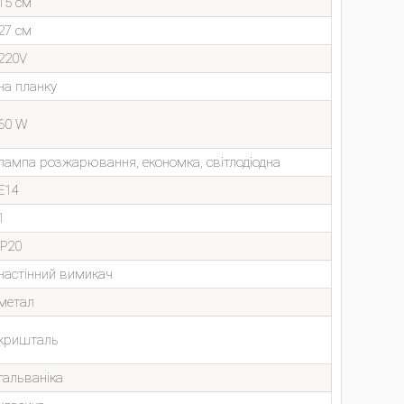
15 см
27 см
220V
на планку
60 W
лампа розжарювання, економка, світлодіодна
E14
1
IP20
настінний вимикач
метал
кришталь
гальваніка