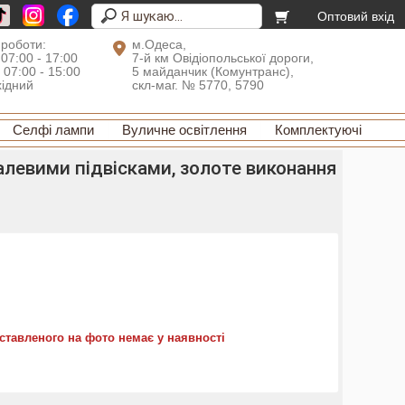
Оптовий вхід
 роботи:
м.Одеса,
 07:00 - 17:00
7-й км Овідіопольської дороги,
: 07:00 - 15:00
5 майданчик (Комунтранс),
хідний
скл-маг. № 5770, 5790
Селфі лампи
Вуличне освітлення
Комплектуючі
алевими підвісками, золоте виконання
ставленого на фото немає у наявності