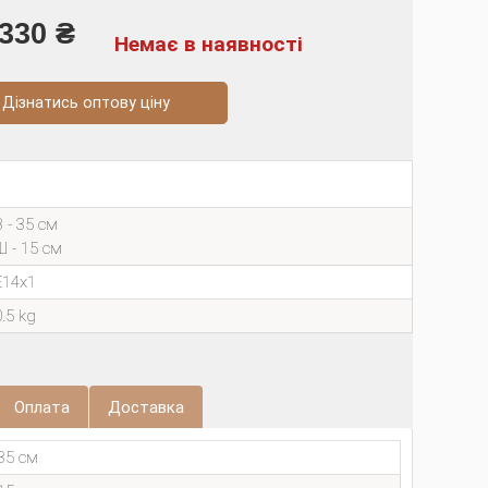
330 ₴
Немає в наявності
натись оптову ціну
В - 35 см
Ш - 15 см
E14х1
0.5 kg
Оплата
Доставка
35 см