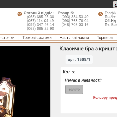
Оптовий відділ:
Роздріб:
Графік
(063) 685-25-30
(093) 334-53-40
Пн-Чт
:
(067) 114-04-49
(096) 763-76-04
Сб-Нд
(099) 347-46-14
(048) 708-03-16
Пт
: Ви
(063) 685-22-90
 стрічки
Трекові системи
Настільні лампи
Торшери
Класичне бра з кришт
арт: 1508/1
Колір:
Немає в наявності:
золото
Кольору пред