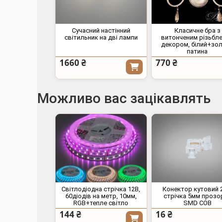
Сучасний настінний
Класичне бра з
світильник на дві лампи
витонченим різьбл
декором, білий+зо
патина
1660 ₴
770 ₴
Можливо вас зацікавлять
Світлодіодна стрічка 12В,
Конектор кутовий 
60діодів на метр, 10мм,
стрічка 5мм прозо
RGB+тепле світло
SMD COB
144 ₴
16 ₴