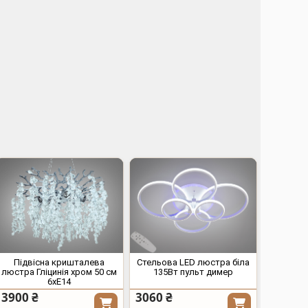
Підвісна кришталева
Стельова LED люстра біла
люстра Гліцинія хром 50 см
135Вт пульт димер
6xE14
3900 ₴
3060 ₴