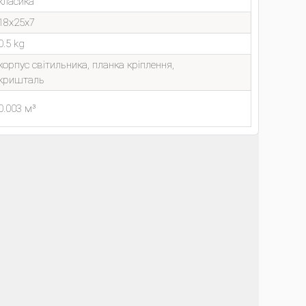
класика
18x25x7
0.5 kg
корпус світильника, планка кріплення,
кришталь
0.003 м³