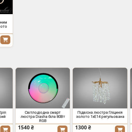
еним
лото
2pin
Світлодіодна смарт
Підвісна люстра Гліцинія
рий
люстра Diasha біла 80Вт
золото 1xE14 регульована
RGB
1540 ₴
1300 ₴