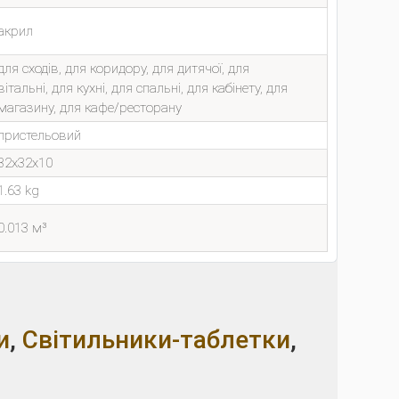
акрил
для сходів, для коридору, для дитячої, для
вітальні, для кухні, для спальні, для кабінету, для
магазину, для кафе/ресторану
пристельовий
32x32x10
1.63 kg
0.013 м³
и
,
Світильники-таблетки
,