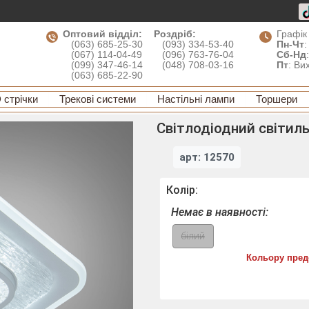
Оптовий відділ:
Роздріб:
Графік
(063) 685-25-30
(093) 334-53-40
Пн-Чт
:
(067) 114-04-49
(096) 763-76-04
Сб-Нд
(099) 347-46-14
(048) 708-03-16
Пт
: Ви
(063) 685-22-90
 стрічки
Трекові системи
Настільні лампи
Торшери
Світлодіодний світил
арт: 12570
Колір:
Немає в наявності:
білий
Кольору пред