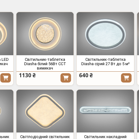
а LED
Світильник-таблетка
Світильник-таблетка
икач
Diasha білий 56Вт CCT
Diasha сірий 27 Вт до 5 м²
вимикач
1130 ₴
640 ₴
льник
Світлодіодний світильник
Світильник накладний