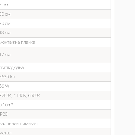
7 см
30 см
30 см
18 см
монтажна планка
17 см
світлодіодна
3630 lm
66 W
3200K, 4100K, 6500K
0-10m²
IP20
настінний вимикач
метал