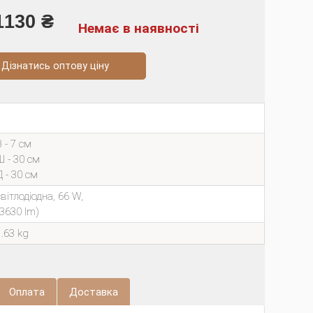
1130 ₴
Немає в наявності
натись оптову ціну
 - 7 см
Ш - 30 см
Д - 30 см
світлодіодна, 66 W,
(3630 lm)
1.63 kg
Оплата
Доставка