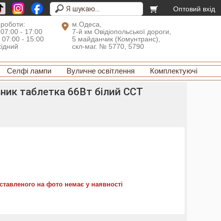
Оптовий вхід
 роботи:
м.Одеса,
 07:00 - 17:00
7-й км Овідіопольської дороги,
: 07:00 - 15:00
5 майданчик (Комунтранс),
хідний
скл-маг. № 5770, 5790
Селфі лампи
Вуличне освітлення
Комплектуючі
ьник таблетка 66Вт білий CCT
ставленого на фото немає у наявності