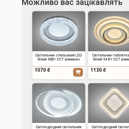
Можливо вас зацікавлять
Світильник стельовий LED
Світильник-таблетк
білий 45Вт CCT вимикач
білий 54 Вт CCT вим
1070 ₴
1130 ₴
Світлодіодний світильник
Світлодіодний світи