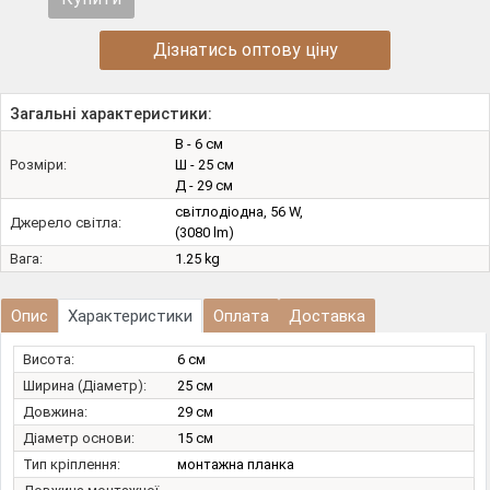
Дізнатись оптову ціну
Загальні характеристики:
В - 6 см
Розміри:
Ш - 25 см
Д - 29 см
світлодіодна, 56 W,
Джерело світла:
(3080 lm)
Вага:
1.25 kg
Опис
Характеристики
Оплата
Доставка
Висота:
6 см
Ширина (Діаметр):
25 см
Довжина:
29 см
Діаметр основи:
15 см
Тип кріплення:
монтажна планка