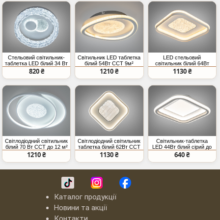
Стельовий світильник-
Світильник LED таблетка
LED стельовий
таблетка LED білий 34 Вт
білий 54Вт CCT 9м²
світильник білий 64Вт
до 6 м² накладний
CCT 11м2
820 ₴
1210 ₴
1130 ₴
Світлодіодний світильник
Світлодіодний світильник
Світильник-таблетка
білий 70 Вт CCT до 12 м²
таблетка білий 62Вт CCT
LED 44Вт білий сірий до
11 м2
8м²
1210 ₴
1130 ₴
640 ₴
Каталог продукції
Новини та акції
Контакти