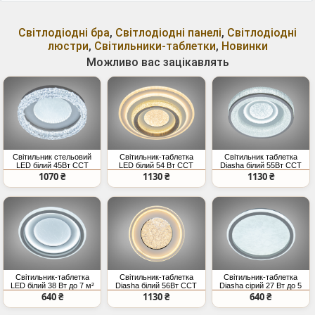
Світлодіодні бра
,
Світлодіодні панелі
,
Світлодіодні
люстри
,
Світильники-таблетки
,
Новинки
Можливо вас зацікавлять
Світильник стельовий
Світильник-таблетка
Світильник таблетка
LED білий 45Вт CCT
LED білий 54 Вт CCT
Diasha білий 55Вт CCT
вимикач
вимикач
1070 ₴
1130 ₴
1130 ₴
Світильник-таблетка
Світильник-таблетка
Світильник-таблетка
LED білий 38 Вт до 7 м²
Diasha білий 56Вт CCT
Diasha сірий 27 Вт до 5
вимикач
м²
640 ₴
1130 ₴
640 ₴