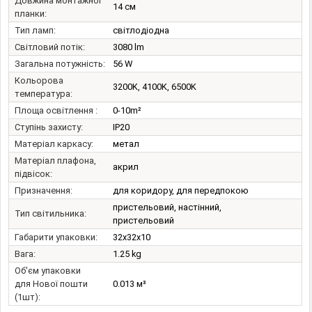
Довжина монтажної
14 см
планки:
Тип ламп:
світлодіодна
Світловий потік:
3080 lm
Загальна потужність:
56 W
Кольорова
3200K, 4100K, 6500K
температура:
Площа освітлення :
0-10m²
Ступінь захисту:
IP20
Матеріал каркасу:
метал
Матеріал плафона,
акрил
підвісок:
Призначення:
для коридору, для передпокою
пристельовий, настінний,
Тип світильника:
пристельовий
Габарити упаковки:
32x32x10
Вага:
1.25 kg
Об'єм упаковки
для Нової пошти
0.013 м³
(1шт):