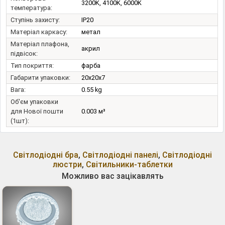
3200K, 4100K, 6000K
температура:
Ступінь захисту:
IP20
Матеріал каркасу:
метал
Матеріал плафона,
акрил
підвісок:
Тип покриття:
фарба
Габарити упаковки:
20x20x7
Вага:
0.55 kg
Об'єм упаковки
для Нової пошти
0.003 м³
(1шт):
Світлодіодні бра
,
Світлодіодні панелі
,
Світлодіодні
люстри
,
Світильники-таблетки
Можливо вас зацікавлять