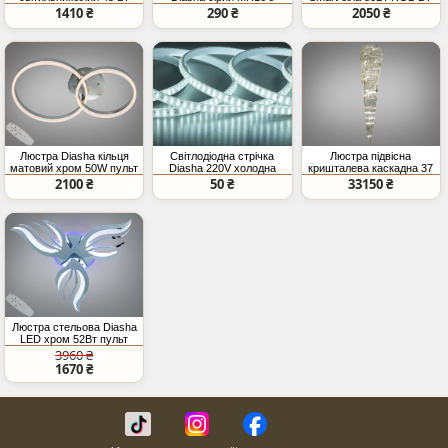
RGB Bluetooth колонка
поворотом
Tuya
1410 ₴
290 ₴
2050 ₴
Люстра Diasha кільця
Світлодіодна стрічка
Люстра підвісна
матовий хром 50W пульт
Diasha 220V холодна
кришталева каскадна 37
IP65 180 LED м
ламп хром модель
2100 ₴
50 ₴
33150 ₴
82207
Люстра стельова Diasha
LED хром 52Вт пульт
3960 ₴
1670 ₴