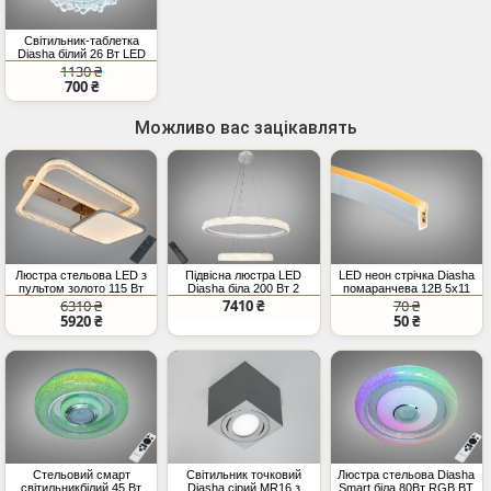
Світильник-таблетка
Diasha білий 26 Вт LED
накладний
1130 ₴
700 ₴
Можливо вас зацікавлять
Люстра стельова LED з
Підвісна люстра LED
LED неон стрічка Diasha
пультом золото 115 Вт
Diasha біла 200 Вт 2
помаранчева 12В 5x11
20 м²
кільця
IP67
6310 ₴
7410 ₴
70 ₴
5920 ₴
50 ₴
Стельовий смарт
Світильник точковий
Люстра стельова Diasha
світильникбілий 45 Вт
Diasha сірий MR16 з
Smart біла 80Вт RGB BT