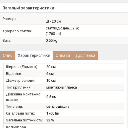
Загальні характеристики:
Розміри:
Ш - 20 см
світлодіодна, 32 W,
Джерело світла:
(1760 lm)
Вага:
0.55 kg
Опис
Характеристики
Оплата
Доставка
Ширина (Діаметр):
20 см
Від стіни:
6 см
Діаметр основи:
10 см
Тип кріплення:
монтажна планка
Довжина монтажної
9.5 см
планки:
Тип ламп:
світлодіодна
Світловий потік:
1760 lm
Загальна потужність:
32 W
Кольорова