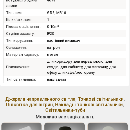
потужність однієї
40 W
лампи:
Тип ламп:
G5.3, MR16
Кількість ламп:
1
Площа освітлення :
0-10m²
Ступінь захисту:
IP20
Тип керування:
настінний вимикач
Оснащення:
патрон
Матеріал каркасу:
метал
для коридору, для передпокою, для
Призначення:
сходів, для кабінету, для магазину, для
офісу, для кафе/ресторану
Тип світильника:
накладний
Джерела направленного світла
,
Точкові світильники
,
Підсвітка для вітрин
,
Накладні точкові світильники
,
Світильники-туби
Можливо вас зацікавлять