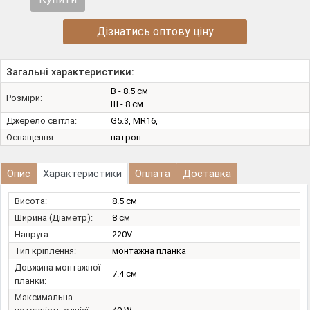
Дізнатись оптову ціну
Загальні характеристики:
В - 8.5 см
Розміри:
Ш - 8 см
Джерело світла:
G5.3, MR16,
Оснащення:
патрон
Опис
Характеристики
Оплата
Доставка
Висота:
8.5 см
Ширина (Діаметр):
8 см
Напруга:
220V
Тип кріплення:
монтажна планка
Довжина монтажної
7.4 см
планки:
Максимальна