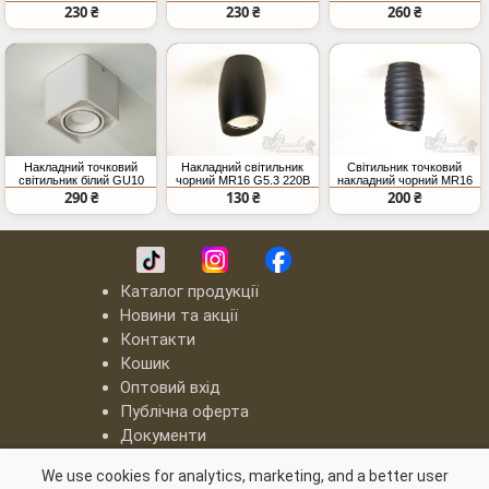
MR16
чорний MR16
220В IP20
230 ₴
230 ₴
260 ₴
Накладний точковий
Накладний світильник
Світильник точковий
світильник білий GU10
чорний MR16 G5.3 220В
накладний чорний MR16
IP20
IP20
IP20 220В
290 ₴
130 ₴
200 ₴
Каталог продукції
Новини та акції
Контакти
Кошик
Оптовий вхід
Публічна оферта
Документи
LED люстри "Квадрати"
We use cookies for analytics, marketing, and a better user
Серія "8060"