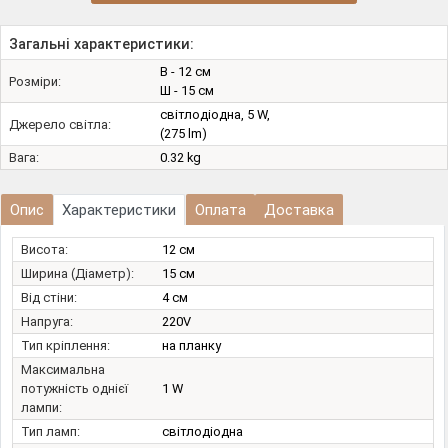
Загальні характеристики:
В - 12 см
Розміри:
Ш - 15 см
світлодіодна, 5 W,
Джерело світла:
(275 lm)
Вага:
0.32 kg
Опис
Характеристики
Оплата
Доставка
Висота:
12 см
Ширина (Діаметр):
15 см
Від стіни:
4 см
Напруга:
220V
Тип кріплення:
на планку
Максимальна
потужність однієї
1 W
лампи:
Тип ламп:
світлодіодна