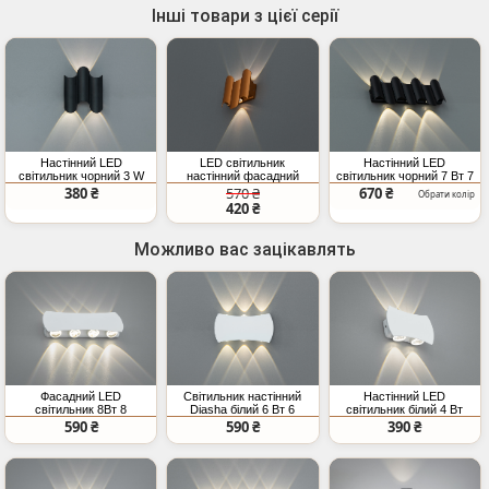
Інші товари з цієї серії
Настінний LED
LED світильник
Настінний LED
світильник чорний 3 W
настінний фасадний
світильник чорний 7 Вт 7
двосторонній
бронза 3 Вт
променів
380 ₴
570 ₴
670 ₴
Обрати колір
420 ₴
Можливо вас зацікавлять
Фасадний LED
Світильник настінний
Настінний LED
світильник 8Вт 8
Diasha білий 6 Вт 6
світильник білий 4 Вт
променів білий
променів
вгору вниз
590 ₴
590 ₴
390 ₴