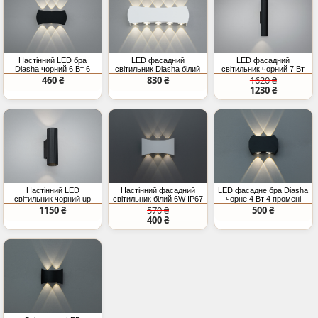
Настінний LED бра
LED фасадний
LED фасадний
Diasha чорний 6 Вт 6
світильник Diasha білий
світильник чорний 7 Вт
променів
10 Вт
ап-даун
460 ₴
830 ₴
1620 ₴
1230 ₴
Настінний LED
Настінний фасадний
LED фасадне бра Diasha
світильник чорний up
світильник білий 6W IP67
чорне 4 Вт 4 промені
down 7 Вт
1150 ₴
570 ₴
500 ₴
400 ₴