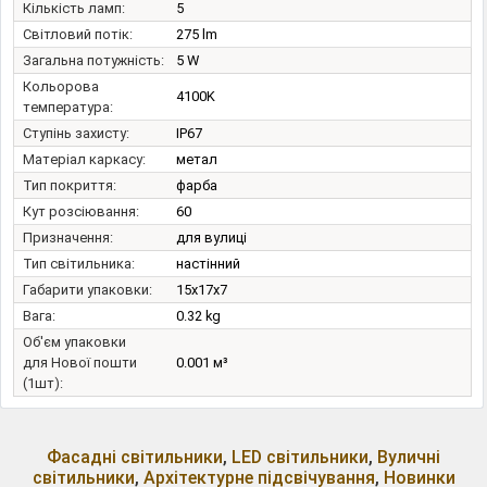
Кількість ламп:
5
Світловий потік:
275 lm
Загальна потужність:
5 W
Кольорова
4100K
температура:
Ступінь захисту:
IP67
Матеріал каркасу:
метал
Тип покриття:
фарба
Кут розсіювання:
60
Призначення:
для вулиці
Тип світильника:
настінний
Габарити упаковки:
15x17x7
Вага:
0.32 kg
Об'єм упаковки
для Нової пошти
0.001 м³
(1шт):
Фасадні світильники
,
LED світильники
,
Вуличні
світильники
,
Архітектурне підсвічування
,
Новинки