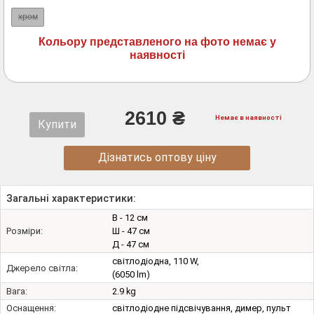
хром
Кольору представленого на фото немає у
наявності
2610 ₴
Немає в наявності
Купити
Дізнатись оптову ціну
Загальні характеристики:
В - 12 см
Розміри:
Ш - 47 см
Д - 47 см
світлодіодна, 110 W,
Джерело світла:
(6050 lm)
Вага:
2.9 kg
Оснащення:
світлодіодне підсвічування, димер, пульт