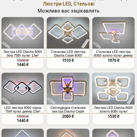
Люстри LED
,
Стельові
Можливо вас зацікавлять
Люстра LED Diasha 8060
Стельова LED люстра
Стельова LED люстра
біла 75Вт пульт 13м²
Diasha Серія 8060
8060 золото пульт димер
золото 72Вт
70Вт
1500 ₴
1510 ₴
1970 ₴
1440 ₴
LED люстра 8060 чорна
Світлодіодна стельова
Люстра LED Diasha 8060
75W пульт димер 13м²
люстра Diasha Серія
золото 60Вт пульт
8060 золото 76W димер
1500 ₴
2080 ₴
1530 ₴
пульт кольорова
1440 ₴
підсвітка CCT 3200 4100
6000K