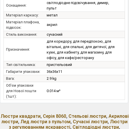
світлодіодне підсвічування, димер,
Оснащення:
пульт
Матеріал каркасу:
метал
Матеріал плафона,
акрил
підвісок:
Стиль виконання:
сучасний
для коридору, для передпокою, для
вітальні, для спальні, для дитячої, для
Призначення:
кухні, для кабінету, для магазину, для
офісу, для кафе/ресторану
Тип світильника:
пристельовий
Габарити упаковки:
36x36x11
Вага:
2.9 kg
Об'єм упаковки
для Нової пошти
0.014 м³
(1шт):
Люстри квадрати
,
Серія 8060
,
Стельові люстри
,
Акрилові
люстри
,
Лед люстри з пультом
,
Сучасні люстри
,
Люстри
з регулюванням яскравості
,
Світлодіодні люстри
,