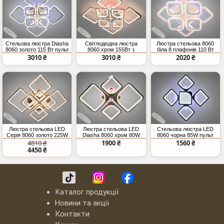
Стельова люстра Diasha
Світлодіодна люстра
Люстра стельова 8060
8060 золото 115 Вт пульт
8060 хром 155Вт з
біла 8 плафонів 110 Вт
пультом
пульт
3010 ₴
3010 ₴
2020 ₴
Люстра стельова LED
Люстра стельова LED
Стельова люстра LED
Серія 8060 золото 225W
Diasha 8060 хром 80W
8060 чорна 85W пульт
пульт диммер підсвітка
пульт
димер
4810 ₴
1900 ₴
1560 ₴
квадрати
4450 ₴
Каталог продукції
Новини та акції
Контакти