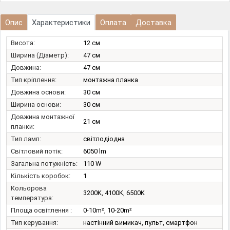
Опис
Характеристики
Оплата
Доставка
Висота:
12 см
Ширина (Діаметр):
47 см
Довжина:
47 см
Тип кріплення:
монтажна планка
Довжина основи:
30 см
Ширина основи:
30 см
Довжина монтажної
21 см
планки:
Тип ламп:
світлодіодна
Світловий потік:
6050 lm
Загальна потужність:
110 W
Кількість коробок:
1
Кольорова
3200K, 4100K, 6500K
температура:
Площа освітлення :
0-10m², 10-20m²
Тип керування:
настінний вимикач, пульт, смартфон