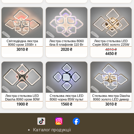
пульт кольорова
підсвітка CCT 3200 4100
6000K
Світлодіодна люстра
Люстра стельова 8060
Люстра стельова LED
8060 хром 155Вт з
біла 8 плафонів 110 Вт
Серія 8060 золото 225W
пультом
пульт
пульт диммер підсвітка
3010 ₴
2020 ₴
4810 ₴
квадрати
4450 ₴
Люстра стельова LED
Стельова люстра LED
Стельова люстра Diasha
Diasha 8060 хром 80W
8060 чорна 85W пульт
8060 золото LED димер
пульт
димер
155W
1900 ₴
1560 ₴
3010 ₴
Каталог продукції