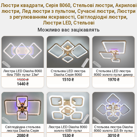
Люстри квадрати
,
Серія 8060
,
Стельові люстри
,
Акрилові
люстри
,
Лед люстри з пультом
,
Сучасні люстри
,
Люстри
з регулюванням яскравості
,
Світлодіодні люстри
,
Люстри LED
,
Стельові
Можливо вас зацікавлять
Люстра LED Diasha 8060
Стельова LED люстра
Стельова LED люстра
біла 75Вт пульт 13м²
Diasha Серія 8060
8060 золото пульт димер
золото 72Вт
70Вт
1500 ₴
1510 ₴
1970 ₴
1440 ₴
Світлодіодна стельова
Люстра LED Diasha 8060
Стельова люстра Diasha
люстра Diasha Серія
золото 60Вт пульт
8060 золото 115 Вт пульт
8060 золото 76W димер
2080 ₴
1530 ₴
3010 ₴