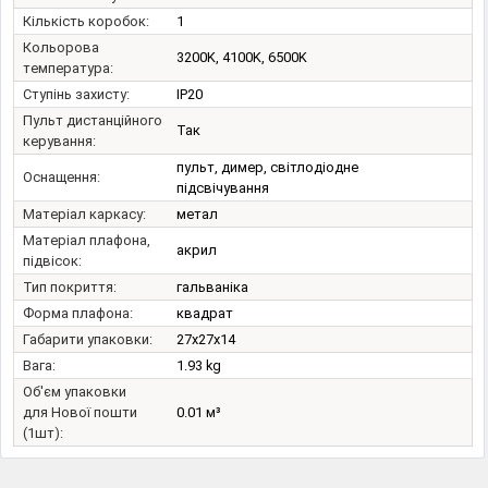
Кількість коробок:
1
Кольорова
3200K, 4100K, 6500K
температура:
Ступінь захисту:
IP20
Пульт дистанційного
Так
керування:
пульт, димер, світлодіодне
Оснащення:
підсвічування
Матеріал каркасу:
метал
Матеріал плафона,
акрил
підвісок:
Тип покриття:
гальваніка
Форма плафона:
квадрат
Габарити упаковки:
27x27x14
Вага:
1.93 kg
Об'єм упаковки
для Нової пошти
0.01 м³
(1шт):