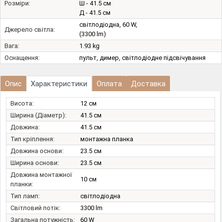
Розміри:
Ш - 41.5 см
Д - 41.5 см
світлодіодна, 60 W,
Джерело світла:
(3300 lm)
Вага:
1.93 kg
Оснащення:
пульт, димер, світлодіодне підсвічування
Опис
Характеристики
Оплата
Доставка
Висота:
12 см
Ширина (Діаметр):
41.5 см
Довжина:
41.5 см
Тип кріплення:
монтажна планка
Довжина основи:
23.5 см
Ширина основи:
23.5 см
Довжина монтажної
10 см
планки:
Тип ламп:
світлодіодна
Світловий потік:
3300 lm
Загальна потужність:
60 W