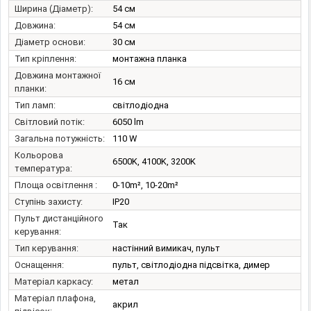
Ширина (Діаметр):
54 см
Довжина:
54 см
Діаметр основи:
30 см
Тип кріплення:
монтажна планка
Довжина монтажної
16 см
планки:
Тип ламп:
світлодіодна
Світловий потік:
6050 lm
Загальна потужність:
110 W
Кольорова
6500K, 4100K, 3200K
температура:
Площа освітлення :
0-10m², 10-20m²
Ступінь захисту:
IP20
Пульт дистанційного
Так
керування:
Тип керування:
настінний вимикач, пульт
Оснащення:
пульт, світлодіодна підсвітка, димер
Матеріал каркасу:
метал
Матеріал плафона,
акрил