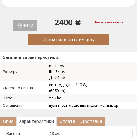
2400 ₴
Немає в наявності
Купити
Дізнатись оптову ціну
Загальні характеристики:
В - 13 см
Розміри:
Ш - 54 см
Д - 54 см
світлодіодна, 110 W,
Джерело світла:
(6050 lm)
Вага:
2.97 kg
Оснащення:
пульт, світлодіодна підсвітка, димер
Опис
Характеристики
Оплата
Доставка
Висота:
13 см