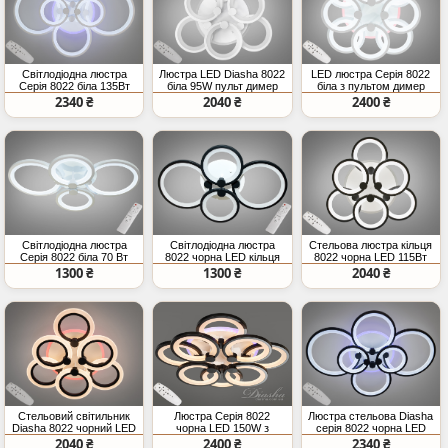
Світлодіодна люстра
Люстра LED Diasha 8022
LED люстра Серія 8022
Серія 8022 біла 135Вт
біла 95W пульт димер
біла з пультом димер
димер
2340 ₴
2040 ₴
2400 ₴
Світлодіодна люстра
Світлодіодна люстра
Стельова люстра кільця
Серія 8022 біла 70 Вт
8022 чорна LED кільця
8022 чорна LED 115Вт
димер
ПДУ
пульт
1300 ₴
1300 ₴
2040 ₴
Стельовий світильник
Люстра Серія 8022
Люстра стельова Diasha
Diasha 8022 чорний LED
чорна LED 150W з
серія 8022 чорна LED
димер
пультом
135W
2040 ₴
2400 ₴
2340 ₴