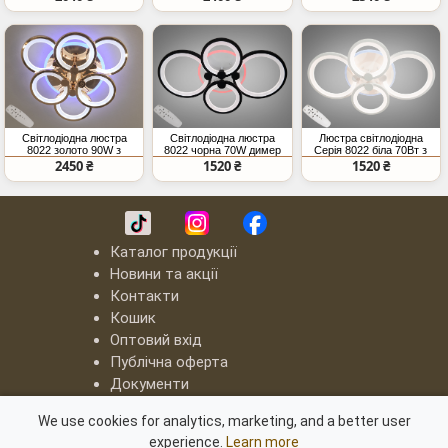
Світлодіодна люстра
Світлодіодна люстра
Люстра світлодіодна
8022 золото 90W з
8022 чорна 70W димер
Серія 8022 біла 70Вт з
пультом
пульт
пультом
2450 ₴
1520 ₴
1520 ₴
Каталог продукції
Новини та акції
Контакти
Кошик
Оптовий вхід
Публічна оферта
Документи
LED люстри "Квадрати"
We use cookies for analytics, marketing, and a better user
Серія "8060"
experience.
Learn more