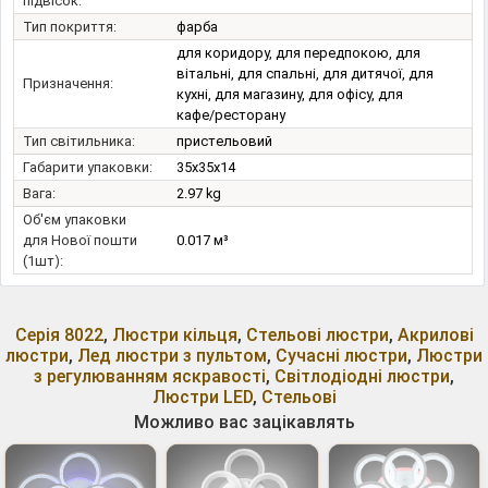
підвісок:
Тип покриття:
фарба
для коридору, для передпокою, для
вітальні, для спальні, для дитячої, для
Призначення:
кухні, для магазину, для офісу, для
кафе/ресторану
Тип світильника:
пристельовий
Габарити упаковки:
35x35x14
Вага:
2.97 kg
Об'єм упаковки
для Нової пошти
0.017 м³
(1шт):
Серія 8022
,
Люстри кільця
,
Стельові люстри
,
Акрилові
люстри
,
Лед люстри з пультом
,
Сучасні люстри
,
Люстри
з регулюванням яскравості
,
Світлодіодні люстри
,
Люстри LED
,
Стельові
Можливо вас зацікавлять