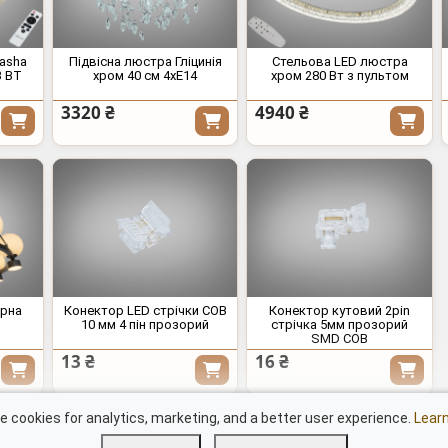
asha
Підвісна люстра Гліцинія
Стельова LED люстра
B BT
хром 40 см 4xE14
хром 280 Вт з пультом
3320 ₴
4940 ₴
орна
Конектор LED стрічки COB
Конектор кутовий 2pin
10 мм 4 пін прозорий
стрічка 5мм прозорий
SMD COB
13 ₴
16 ₴
Документи
Сві
 cookies for analytics, marketing, and a better user experience.
Lear
LED люстри "Квадрати"
дим