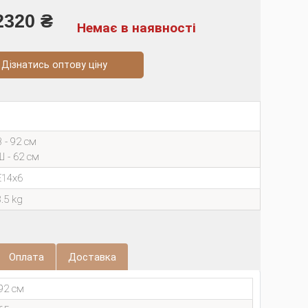
2320 ₴
Немає в наявності
натись оптову ціну
В - 92 см
Ш - 62 см
E14х6
3.5 kg
Оплата
Доставка
92 см