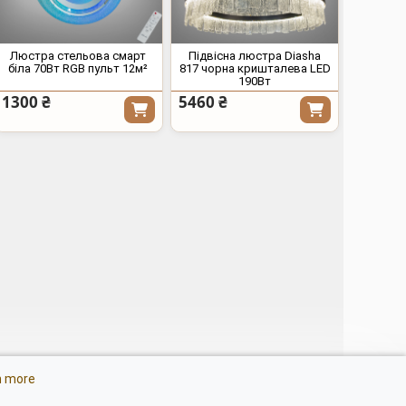
Люстра стельова смарт
Підвісна люстра Diasha
біла 70Вт RGB пульт 12м²
817 чорна кришталева LED
190Вт
1300 ₴
5460 ₴
тлодіодні люстри з
n more
ером