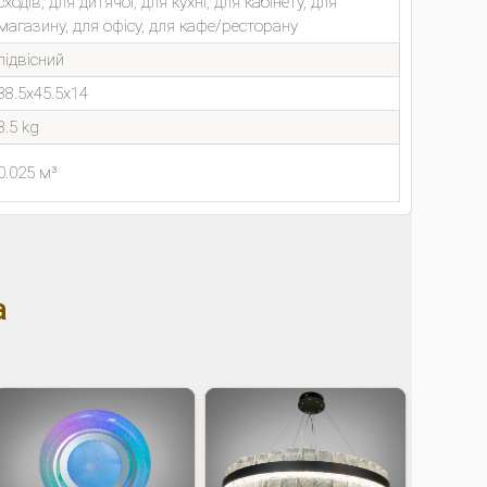
сходів, для дитячої, для кухні, для кабінету, для
магазину, для офісу, для кафе/ресторану
підвісний
38.5x45.5x14
3.5 kg
0.025 м³
а