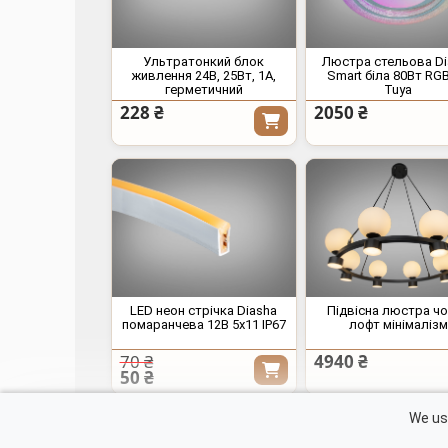
Ультратонкий блок
Люстра стельова Di
живлення 24В, 25Вт, 1А,
Smart біла 80Вт RG
герметичний
Tuya
228 ₴
2050 ₴
LED неон стрічка Diasha
Підвісна люстра ч
помаранчева 12В 5x11 IP67
лофт мінімалізм
70 ₴
4940 ₴
50 ₴
Контакти
We use
Кошик