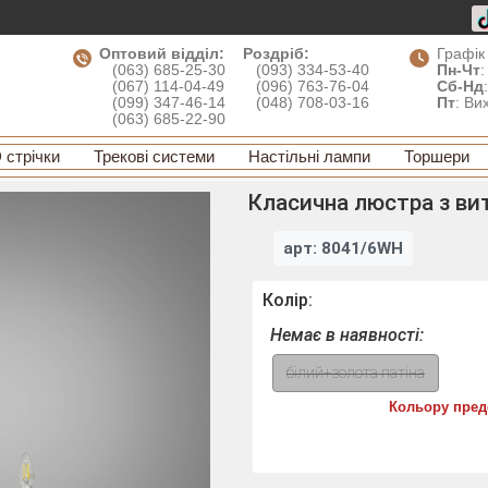
Оптовий відділ:
Роздріб:
Графік
(063) 685-25-30
(093) 334-53-40
Пн-Чт
:
(067) 114-04-49
(096) 763-76-04
Сб-Нд
(099) 347-46-14
(048) 708-03-16
Пт
: Ви
(063) 685-22-90
 стрічки
Трекові системи
Настільні лампи
Торшери
Класична люстра з ви
арт: 8041/6WH
Колір:
Немає в наявності:
білий+золота патіна
Кольору пред