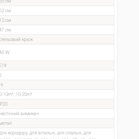
65 см
62 см
12 см
47 см
стельовий крюк
40 W
E14
6
Ні
0-10m², 10-20m²
IP20
настінний вимикач
метал
для коридору, для вітальні, для спальні, для